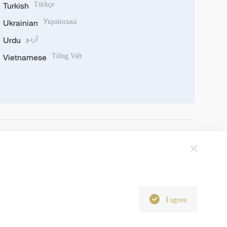
Turkish
Türkçe
Ukrainian
Українська
Urdu
اردو
Vietnamese
Tiếng Việt
I agree