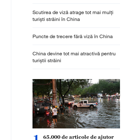
Scutirea de viză atrage tot mai mulți
turiști străini în China
Puncte de trecere fără viză în China
China devine tot mai atractivă pentru
turiștii străini
1
65.000 de articole de ajutor