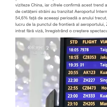
viziteze China, iar cifrele confirmă acest tren
de cetățeni străini au tranzitat Aeroportul Inte
54,6% față de aceeași perioadă a anului trecut
lucru de la punctul de frontieră al aeroportulu
intrat fără viză, înregistrând o creștere spect