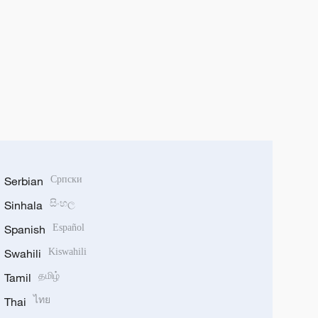
Serbian
Српски
Sinhala
සිංහල
Spanish
Español
Swahili
Kiswahili
Tamil
தமிழ்
Thai
ไทย