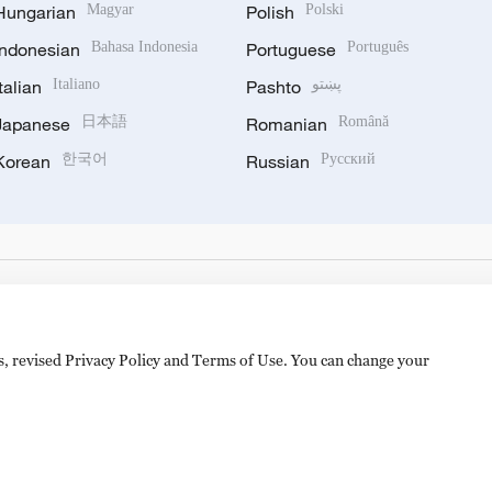
Hungarian
Magyar
Polish
Polski
Indonesian
Bahasa Indonesia
Portuguese
Português
Italian
Italiano
Pashto
پښتو
Japanese
日本語
Romanian
Română
Korean
한국어
Russian
Русский
es, revised Privacy Policy and Terms of Use. You can change your
hijingshan Road, Beijing, China. 100040