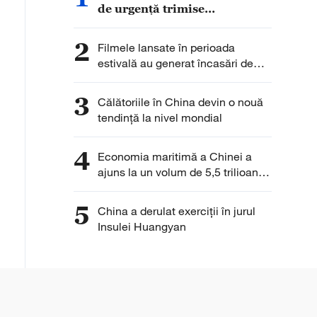
de urgență trimise
sinistraților din provincia
Shaanxi
2
Filmele lansate în perioada
estivală au generat încasări de
peste 7,5 miliarde de yuani
3
Călătoriile în China devin o nouă
tendință la nivel mondial
4
Economia maritimă a Chinei a
ajuns la un volum de 5,5 trilioane
de yuani în prima jumătate a
anului
5
China a derulat exerciții în jurul
Insulei Huangyan