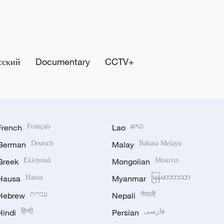
сский
Documentary
CCTV+
French
Français
Lao
ລາວ
German
Deutsch
Malay
Bahasa Melayu
Greek
Ελληνικά
Mongolian
Монгол
Hausa
Hausa
Myanmar
မြန်မာဘာသာ
Hebrew
עברית
Nepali
नेपाली
Hindi
हिन्दी
Persian
فارسی