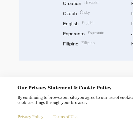
Croatian
Hrvatski
Czech
Český
English
English
Esperanto
Esperanto
Filipino
Filipino
DOWNLOAD OUR APP
Our Privacy Statement & Cookie Policy
By continuing to browse our site you agree to our use of cooki
cookie settings through your browser.
Privacy Policy
Terms of Use
© China Radio International.CRI. All Rights Reserved. 16A S