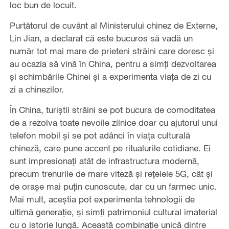
loc bun de locuit.
Purtătorul de cuvânt al Ministerului chinez de Externe,
Lin Jian, a declarat că este bucuros să vadă un
număr tot mai mare de prieteni străini care doresc și
au ocazia să vină în China, pentru a simți dezvoltarea
și schimbările Chinei și a experimenta viața de zi cu
zi a chinezilor.
În China, turiștii străini se pot bucura de comoditatea
de a rezolva toate nevoile zilnice doar cu ajutorul unui
telefon mobil și se pot adânci în viața culturală
chineză, care pune accent pe ritualurile cotidiane. Ei
sunt impresionați atât de infrastructura modernă,
precum trenurile de mare viteză și rețelele 5G, cât și
de orașe mai puțin cunoscute, dar cu un farmec unic.
Mai mult, aceștia pot experimenta tehnologii de
ultimă generație, și simți patrimoniul cultural imaterial
cu o istorie lungă. Această combinație unică dintre