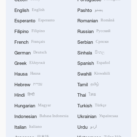
English
پښتو
English
Pashto
Esperanto
Română
Esperanto
Romanian
Filipino
Русский
Filipino
Russian
Français
Српски
French
Serbian
Deutsch
සිංහල
German
Sinhala
Ελληνικά
Español
Greek
Spanish
Hausa
Kiswahili
Hausa
Swahili
עברית
தமிழ்
Hebrew
Tamil
हिन्दी
ไทย
Hindi
Thai
Magyar
Türkçe
Hungarian
Turkish
Bahasa Indonesia
Українська
Indonesian
Ukrainian
Italiano
اردو
Italian
Urdu
日本語
Tiếng Việt