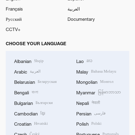
Français
العربية
Русский
Documentary
CCTV+
CHOOSE YOUR LANGUAGE
Shqip
ລາວ
Albanian
Lao
العربية
Bahasa Melayu
Arabic
Malay
Беларуская
Монгол
Belarusian
Mongolian
বাংলা
မြန်မာဘာသာ
Bengali
Myanmar
Български
नेपाली
Bulgarian
Nepali
ខ្មែរ
فارسی
Cambodian
Persian
Hrvatski
Polski
Croatian
Polish
Český
Português
Czech
Portuguese