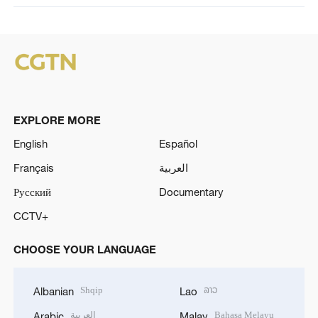
EXPLORE MORE
English
Español
Français
العربية
Русский
Documentary
CCTV+
CHOOSE YOUR LANGUAGE
Shqip
ລາວ
Albanian
Lao
العربية
Bahasa Melayu
Arabic
Malay