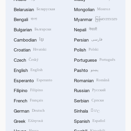
Беларуская
Монгол
Belarusian
Mongolian
বাংলা
မြန်မာဘာသာ
Bengali
Myanmar
Български
नेपाली
Bulgarian
Nepali
ខ្មែរ
فارسی
Cambodian
Persian
Hrvatski
Polski
Croatian
Polish
Český
Português
Czech
Portuguese
English
پښتو
English
Pashto
Esperanto
Română
Esperanto
Romanian
Filipino
Русский
Filipino
Russian
Français
Српски
French
Serbian
Deutsch
සිංහල
German
Sinhala
Ελληνικά
Español
Greek
Spanish
Hausa
Kiswahili