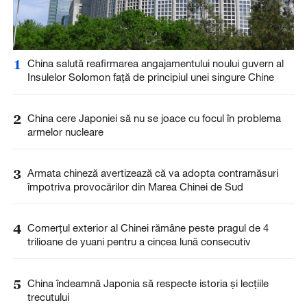
1
China salută reafirmarea angajamentului noului guvern al
Insulelor Solomon față de principiul unei singure Chine
2
China cere Japoniei să nu se joace cu focul în problema
armelor nucleare
3
Armata chineză avertizează că va adopta contramăsuri
împotriva provocărilor din Marea Chinei de Sud
4
Comerțul exterior al Chinei rămâne peste pragul de 4
trilioane de yuani pentru a cincea lună consecutiv
5
China îndeamnă Japonia să respecte istoria și lecțiile
trecutului