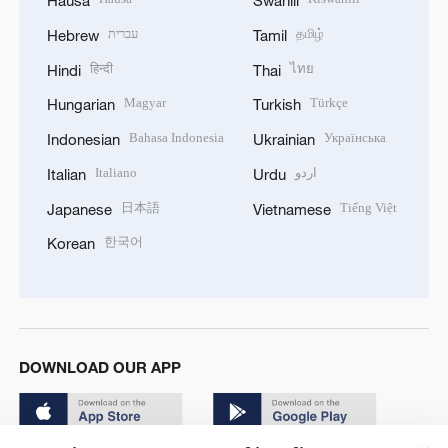
Hausa
Swahili
עברית
தமிழ்
Hebrew
Tamil
हिन्दी
ไทย
Hindi
Thai
Magyar
Türkçe
Hungarian
Turkish
Bahasa Indonesia
Українська
Indonesian
Ukrainian
Italiano
اردو
Italian
Urdu
日本語
Tiếng Việt
Japanese
Vietnamese
한국어
Korean
DOWNLOAD OUR APP