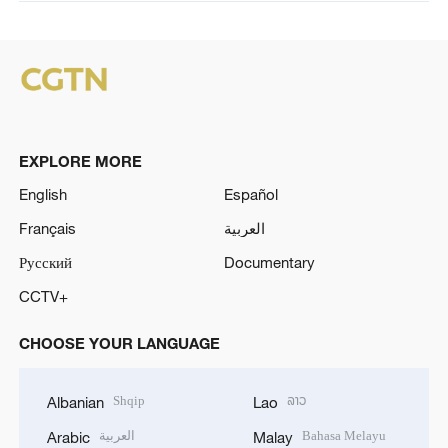
EXPLORE MORE
English
Español
Français
العربية
Русский
Documentary
CCTV+
CHOOSE YOUR LANGUAGE
Shqip
ລາວ
Albanian
Lao
العربية
Bahasa Melayu
Arabic
Malay