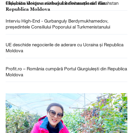
Chișinău despre războiul informațional din
Republica Moldova a inaugurat ambasada din Kazahstan
Republica Moldova
Interviu High-End - Gurbanguly Berdymukhamedov,
președintele Consiliului Poporului al Turkmenistanului
UE deschide negocierile de aderare cu Ucraina și Republica
Moldova
Profit.ro – România cumpără Portul Giurgiulești din Republica
Moldova