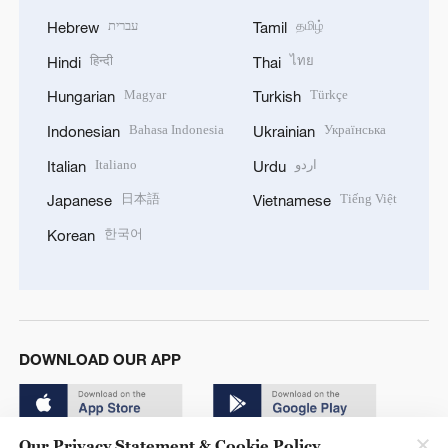
עברית
தமிழ்
Hebrew
Tamil
हिन्दी
ไทย
Hindi
Thai
Magyar
Türkçe
Hungarian
Turkish
Bahasa Indonesia
Українська
Indonesian
Ukrainian
Italiano
اردو
Italian
Urdu
日本語
Tiếng Việt
Japanese
Vietnamese
한국어
Korean
DOWNLOAD OUR APP
Our Privacy Statement & Cookie Policy