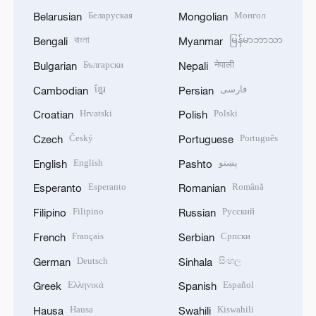
Беларуская
Монгол
Belarusian
Mongolian
বাংলা
မြန်မာဘာသာ
Bengali
Myanmar
Български
नेपाली
Bulgarian
Nepali
ខ្មែរ
فارسی
Cambodian
Persian
Hrvatski
Polski
Croatian
Polish
Český
Português
Czech
Portuguese
English
پښتو
English
Pashto
Esperanto
Română
Esperanto
Romanian
Filipino
Русский
Filipino
Russian
Français
Српски
French
Serbian
Deutsch
සිංහල
German
Sinhala
Ελληνικά
Español
Greek
Spanish
Hausa
Kiswahili
Hausa
Swahili