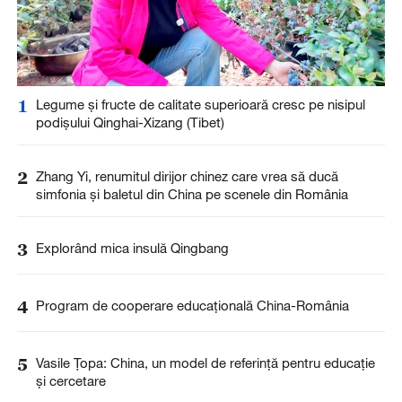
1
Legume și fructe de calitate superioară cresc pe nisipul
podișului Qinghai-Xizang (Tibet)
2
Zhang Yi, renumitul dirijor chinez care vrea să ducă
simfonia și baletul din China pe scenele din România
3
Explorând mica insulă Qingbang
4
Program de cooperare educațională China-România
5
Vasile Țopa: China, un model de referință pentru educație
și cercetare