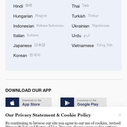
हिन्दी
ไทย
Hindi
Thai
Magyar
Türkçe
Hungarian
Turkish
Bahasa Indonesia
Українська
Indonesian
Ukrainian
Italiano
اردو
Italian
Urdu
日本語
Tiếng Việt
Japanese
Vietnamese
한국어
Korean
DOWNLOAD OUR APP
Our Privacy Statement & Cookie Policy
By continuing to browse our site you agree to our use of cookies, revised
Privacy Policy and Terms of Use. You can change your cookie settings