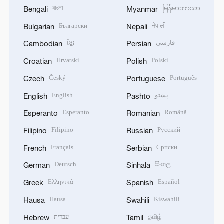
বাংলা
မြန်မာဘာသာ
Bengali
Myanmar
Български
नेपाली
Bulgarian
Nepali
ខ្មែរ
فارسی
Cambodian
Persian
Hrvatski
Polski
Croatian
Polish
Český
Português
Czech
Portuguese
English
پښتو
English
Pashto
Esperanto
Română
Esperanto
Romanian
Filipino
Русский
Filipino
Russian
Français
Српски
French
Serbian
Deutsch
සිංහල
German
Sinhala
Ελληνικά
Español
Greek
Spanish
Hausa
Kiswahili
Hausa
Swahili
עברית
தமிழ்
Hebrew
Tamil