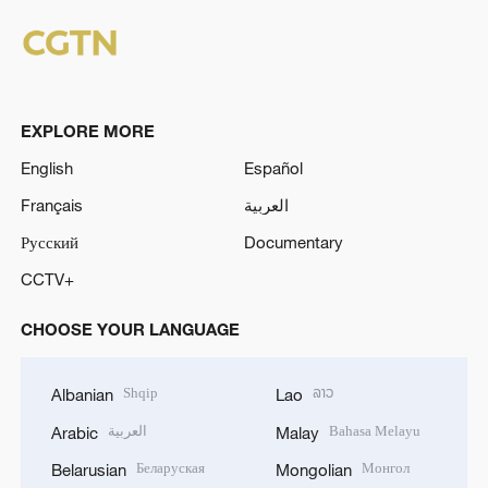
EXPLORE MORE
English
Español
Français
العربية
Русский
Documentary
CCTV+
CHOOSE YOUR LANGUAGE
Shqip
ລາວ
Albanian
Lao
العربية
Bahasa Melayu
Arabic
Malay
Беларуская
Монгол
Belarusian
Mongolian