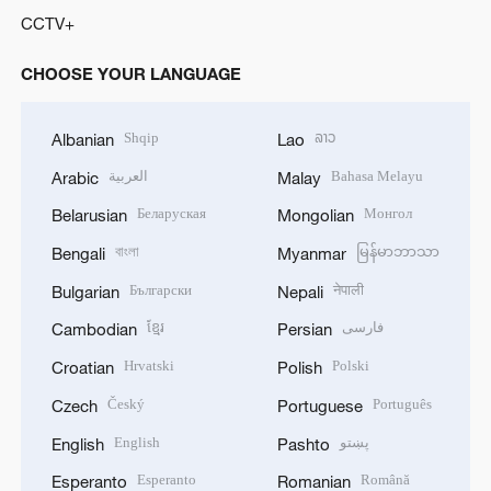
CCTV+
CHOOSE YOUR LANGUAGE
Shqip
ລາວ
Albanian
Lao
العربية
Bahasa Melayu
Arabic
Malay
Беларуская
Монгол
Belarusian
Mongolian
বাংলা
မြန်မာဘာသာ
Bengali
Myanmar
Български
नेपाली
Bulgarian
Nepali
ខ្មែរ
فارسی
Cambodian
Persian
Hrvatski
Polski
Croatian
Polish
Český
Português
Czech
Portuguese
English
پښتو
English
Pashto
Esperanto
Română
Esperanto
Romanian