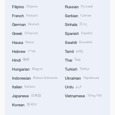
Filipino
Русский
Filipino
Russian
Français
Српски
French
Serbian
Deutsch
සිංහල
German
Sinhala
Ελληνικά
Español
Greek
Spanish
Hausa
Kiswahili
Hausa
Swahili
עברית
தமிழ்
Hebrew
Tamil
हिन्दी
ไทย
Hindi
Thai
Magyar
Türkçe
Hungarian
Turkish
Bahasa Indonesia
Українська
Indonesian
Ukrainian
Italiano
اردو
Italian
Urdu
日本語
Tiếng Việt
Japanese
Vietnamese
한국어
Korean