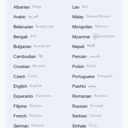
Shqip
ລາວ
Albanian
Lao
العربية
Bahasa Melayu
Arabic
Malay
Беларуская
Монгол
Belarusian
Mongolian
বাংলা
မြန်မာဘာသာ
Bengali
Myanmar
Български
नेपाली
Bulgarian
Nepali
ខ្មែរ
فارسی
Cambodian
Persian
Hrvatski
Polski
Croatian
Polish
Český
Português
Czech
Portuguese
English
پښتو
English
Pashto
Esperanto
Română
Esperanto
Romanian
Filipino
Русский
Filipino
Russian
Français
Српски
French
Serbian
Deutsch
සිංහල
German
Sinhala