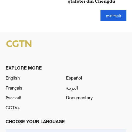
ștafetei din Chengdu
mai mult
EXPLORE MORE
English
Español
Français
العربية
Русский
Documentary
CCTV+
CHOOSE YOUR LANGUAGE