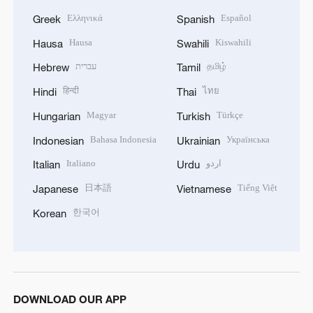
Ελληνικά
Español
Greek
Spanish
Hausa
Kiswahili
Hausa
Swahili
עברית
தமிழ்
Hebrew
Tamil
हिन्दी
ไทย
Hindi
Thai
Magyar
Türkçe
Hungarian
Turkish
Bahasa Indonesia
Українська
Indonesian
Ukrainian
Italiano
اردو
Italian
Urdu
日本語
Tiếng Việt
Japanese
Vietnamese
한국어
Korean
DOWNLOAD OUR APP