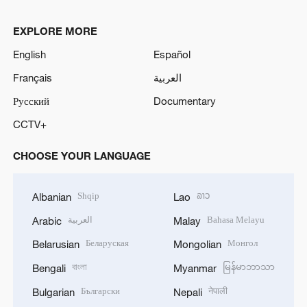
EXPLORE MORE
English
Español
Français
العربية
Русский
Documentary
CCTV+
CHOOSE YOUR LANGUAGE
Shqip
ລາວ
Albanian
Lao
العربية
Bahasa Melayu
Arabic
Malay
Беларуская
Монгол
Belarusian
Mongolian
বাংলা
မြန်မာဘာသာ
Bengali
Myanmar
Български
नेपाली
Bulgarian
Nepali