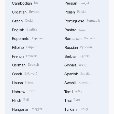
ខ្មែរ
فارسی
Cambodian
Persian
Hrvatski
Polski
Croatian
Polish
Český
Português
Czech
Portuguese
English
پښتو
English
Pashto
Esperanto
Română
Esperanto
Romanian
Filipino
Русский
Filipino
Russian
Français
Српски
French
Serbian
Deutsch
සිංහල
German
Sinhala
Ελληνικά
Español
Greek
Spanish
Hausa
Kiswahili
Hausa
Swahili
עברית
தமிழ்
Hebrew
Tamil
हिन्दी
ไทย
Hindi
Thai
Magyar
Türkçe
Hungarian
Turkish