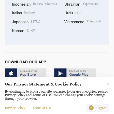
Bahasa Indonesia
Українська
Indonesian
Ukrainian
Italiano
اردو
Italian
Urdu
日本語
Tiếng Việt
Japanese
Vietnamese
한국어
Korean
DOWNLOAD OUR APP
Our Privacy Statement & Cookie Policy
By continuing to browse our site you agree to our use of cookies, revised
Privacy Policy and Terms of Use. You can change your cookie settings
through your browser.
© China Radio International.CRI. All Rights Reserved. 16A
Shijingshan Road, Beijing, China. 100040
Privacy Policy
Terms of Use
I agree