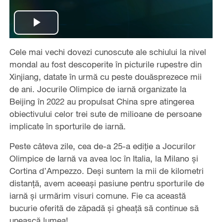
Play
Cele mai vechi dovezi cunoscute ale schiului la nivel
Video
mondal au fost descoperite în picturile rupestre din
Xinjiang, datate în urmă cu peste douăsprezece mii
de ani. Jocurile Olimpice de iarnă organizate la
Beijing în 2022 au propulsat China spre atingerea
obiectivului celor trei sute de milioane de persoane
implicate în sporturile de iarnă.
Peste câteva zile, cea de-a 25-a ediție a Jocurilor
Olimpice de Iarnă va avea loc în Italia, la Milano și
Cortina d’Ampezzo. Deși suntem la mii de kilometri
distanță, avem aceeași pasiune pentru sporturile de
iarnă și urmărim visuri comune. Fie ca această
bucurie oferită de zăpadă și gheață să continue să
unească lumea!