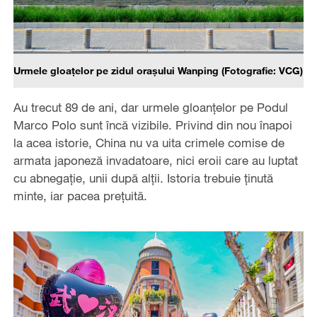
Urmele gloațelor pe zidul orașului Wanping (Fotografie: VCG)
Au trecut 89 de ani, dar urmele gloanțelor pe Podul
Marco Polo sunt încă vizibile. Privind din nou înapoi
la acea istorie, China nu va uita crimele comise de
armata japoneză invadatoare, nici eroii care au luptat
cu abnegație, unii după alții. Istoria trebuie ținută
minte, iar pacea prețuită.