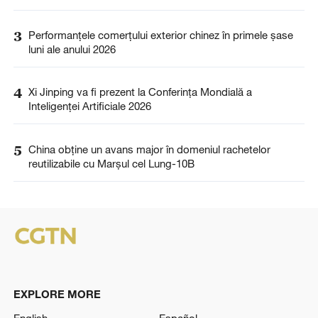
3
Performanțele comerțului exterior chinez în primele șase
luni ale anului 2026
4
Xi Jinping va fi prezent la Conferința Mondială a
Inteligenței Artificiale 2026
5
China obține un avans major în domeniul rachetelor
reutilizabile cu Marșul cel Lung-10B
EXPLORE MORE
English
Español