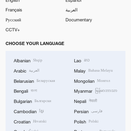
Français
العربية
Русский
Documentary
CCTV+
CHOOSE YOUR LANGUAGE
Shqip
ລາວ
Albanian
Lao
العربية
Bahasa Melayu
Arabic
Malay
Беларуская
Монгол
Belarusian
Mongolian
বাংলা
မြန်မာဘာသာ
Bengali
Myanmar
Български
नेपाली
Bulgarian
Nepali
ខ្មែរ
فارسی
Cambodian
Persian
Hrvatski
Polski
Croatian
Polish