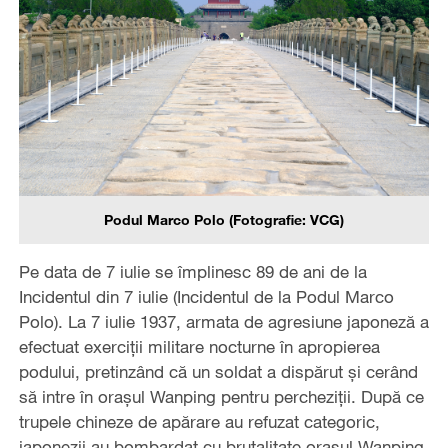
Podul Marco Polo (Fotografie: VCG)
Pe data de 7 iulie se împlinesc 89 de ani de la
Incidentul din 7 iulie (Incidentul de la Podul Marco
Polo). La 7 iulie 1937, armata de agresiune japoneză a
efectuat exerciții militare nocturne în apropierea
podului, pretinzând că un soldat a dispărut și cerând
să intre în orașul Wanping pentru percheziții. După ce
trupele chineze de apărare au refuzat categoric,
japonezii au bombardat cu brutalitate orașul Wanping.