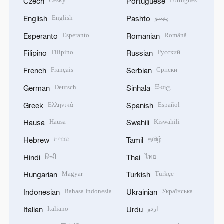
Český
Português
Czech
Portuguese
English
پښتو
English
Pashto
Esperanto
Română
Esperanto
Romanian
Filipino
Русский
Filipino
Russian
Français
Српски
French
Serbian
Deutsch
සිංහල
German
Sinhala
Ελληνικά
Español
Greek
Spanish
Hausa
Kiswahili
Hausa
Swahili
עברית
தமிழ்
Hebrew
Tamil
हिन्दी
ไทย
Hindi
Thai
Magyar
Türkçe
Hungarian
Turkish
Bahasa Indonesia
Українська
Indonesian
Ukrainian
Italiano
اردو
Italian
Urdu