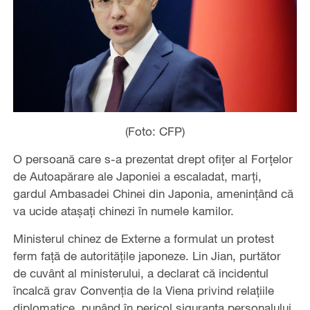
(Foto: CFP)
O persoană care s-a prezentat drept ofițer al Forțelor
de Autoapărare ale Japoniei a escaladat, marți,
gardul Ambasadei Chinei din Japonia, amenințând că
va ucide atașați chinezi în numele kamilor.
Ministerul chinez de Externe a formulat un protest
ferm față de autoritățile japoneze. Lin Jian, purtător
de cuvânt al ministerului, a declarat că incidentul
încalcă grav Convenția de la Viena privind relațiile
diplomatice, punând în pericol siguranța personalului