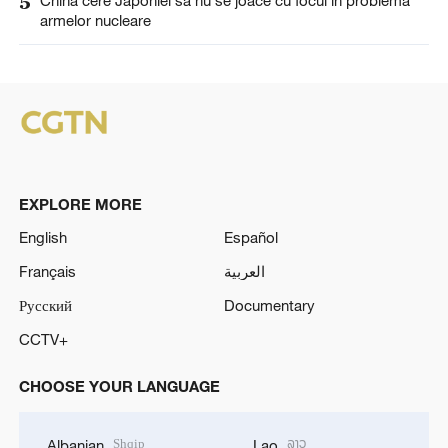
5
armelor nucleare
EXPLORE MORE
English
Español
Français
العربية
Русский
Documentary
CCTV+
CHOOSE YOUR LANGUAGE
Shqip
ລາວ
Albanian
Lao