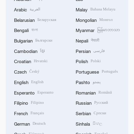
العربية
Bahasa Melayu
Arabic
Malay
Беларуская
Монгол
Belarusian
Mongolian
বাংলা
မြန်မာဘာသာ
Bengali
Myanmar
Български
नेपाली
Bulgarian
Nepali
ខ្មែរ
فارسی
Cambodian
Persian
Hrvatski
Polski
Croatian
Polish
Český
Português
Czech
Portuguese
English
پښتو
English
Pashto
Esperanto
Română
Esperanto
Romanian
Filipino
Русский
Filipino
Russian
Français
Српски
French
Serbian
Deutsch
සිංහල
German
Sinhala
Ελληνικά
Español