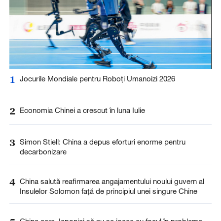
1
Jocurile Mondiale pentru Roboți Umanoizi 2026
2
Economia Chinei a crescut în luna Iulie
3
Simon Stiell: China a depus eforturi enorme pentru
decarbonizare
4
China salută reafirmarea angajamentului noului guvern al
Insulelor Solomon față de principiul unei singure Chine
China cere Japoniei să nu se joace cu focul în problema