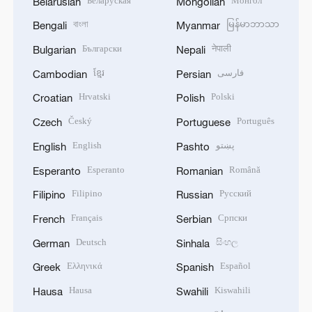
Беларуская
Монгол
Belarusian
Mongolian
বাংলা
မြန်မာဘာသာ
Bengali
Myanmar
Български
नेपाली
Bulgarian
Nepali
ខ្មែរ
فارسی
Cambodian
Persian
Hrvatski
Polski
Croatian
Polish
Český
Português
Czech
Portuguese
English
پښتو
English
Pashto
Esperanto
Română
Esperanto
Romanian
Filipino
Русский
Filipino
Russian
Français
Српски
French
Serbian
Deutsch
සිංහල
German
Sinhala
Ελληνικά
Español
Greek
Spanish
Hausa
Kiswahili
Hausa
Swahili