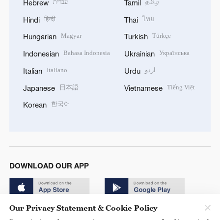
עברית
தமிழ்
Hebrew
Tamil
हिन्दी
ไทย
Hindi
Thai
Magyar
Türkçe
Hungarian
Turkish
Bahasa Indonesia
Українська
Indonesian
Ukrainian
Italiano
اردو
Italian
Urdu
日本語
Tiếng Việt
Japanese
Vietnamese
한국어
Korean
DOWNLOAD OUR APP
Our Privacy Statement & Cookie Policy