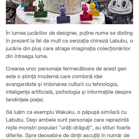
În lumea jucăriilor de designer, puține nume se disting
în prezent la fel de mult ca senzația chineză Labubu, o
jucărie din pluș care atrage imaginația colecționărilor
din întreaga lume.
Crearea unor personaje fermecătoare de acest gen
este o știință modernă care combină idei
avangardiste și îmbinarea culturii cu tehnologia,
inteligența artificială, psihologia și informațiile despre
tendințele pieței.
Să luăm ca exemplu Wakuku, o păpușă similară cu
Labubu. Deși ambele sunt personaje care reprezintă
niște monștri populari "urâți-drăguți", au stiluri foarte
diferite. Spre deosebire de dinții ascuțiți în număr de