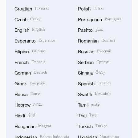
Hrvatski
Polski
Croatian
Polish
Český
Português
Czech
Portuguese
English
پښتو
English
Pashto
Esperanto
Română
Esperanto
Romanian
Filipino
Русский
Filipino
Russian
Français
Српски
French
Serbian
Deutsch
සිංහල
German
Sinhala
Ελληνικά
Español
Greek
Spanish
Hausa
Kiswahili
Hausa
Swahili
עברית
தமிழ்
Hebrew
Tamil
हिन्दी
ไทย
Hindi
Thai
Magyar
Türkçe
Hungarian
Turkish
Bahasa Indonesia
Українська
Indonesian
Ukrainian