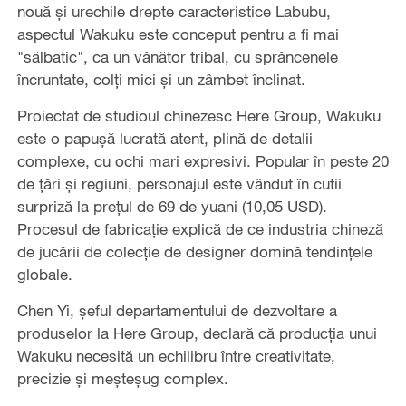
nouă și urechile drepte caracteristice Labubu,
aspectul Wakuku este conceput pentru a fi mai
"sălbatic", ca un vânător tribal, cu sprâncenele
încruntate, colți mici și un zâmbet înclinat.
Proiectat de studioul chinezesc Here Group, Wakuku
este o papușă lucrată atent, plină de detalii
complexe, cu ochi mari expresivi. Popular în peste 20
de țări și regiuni, personajul este vândut în cutii
surpriză la prețul de 69 de yuani (10,05 USD).
Procesul de fabricație explică de ce industria chineză
de jucării de colecție de designer domină tendințele
globale.
Chen Yi, șeful departamentului de dezvoltare a
produselor la Here Group, declară că producția unui
Wakuku necesită un echilibru între creativitate,
precizie și meșteșug complex.