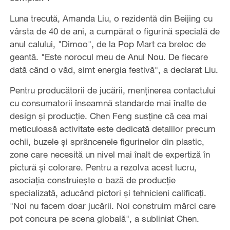
Luna trecută, Amanda Liu, o rezidentă din Beijing cu
vârsta de 40 de ani, a cumpărat o figurină specială de
anul calului, "Dimoo", de la Pop Mart ca breloc de
geantă. "Este norocul meu de Anul Nou. De fiecare
dată când o văd, simt energia festivă", a declarat Liu.
Pentru producătorii de jucării, menținerea contactului
cu consumatorii înseamnă standarde mai înalte de
design și producție. Chen Feng susține că cea mai
meticuloasă activitate este dedicată detalilor precum
ochii, buzele și sprâncenele figurinelor din plastic,
zone care necesită un nivel mai înalt de expertiză în
pictură și colorare. Pentru a rezolva acest lucru,
asociația construiește o bază de producție
specializată, aducând pictori și tehnicieni calificați.
"Noi nu facem doar jucării. Noi construim mărci care
pot concura pe scena globală", a subliniat Chen.