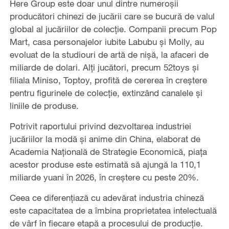
Here Group este doar unul dintre numeroșii
producători chinezi de jucării care se bucură de valul
global al jucăriilor de colecție. Companii precum Pop
Mart, casa personajelor iubite Labubu și Molly, au
evoluat de la studiouri de artă de nișă, la afaceri de
miliarde de dolari. Alți jucători, precum 52toys și
filiala Miniso, Toptoy, profită de cererea în creștere
pentru figurinele de colecție, extinzând canalele și
liniile de produse.
Potrivit raportului privind dezvoltarea industriei
jucăriilor la modă și anime din China, elaborat de
Academia Națională de Strategie Economică, piața
acestor produse este estimată să ajungă la 110,1
miliarde yuani în 2026, în creștere cu peste 20%.
Ceea ce diferențiază cu adevărat industria chineză
este capacitatea de a îmbina proprietatea intelectuală
de vârf în fiecare etapă a procesului de producție.