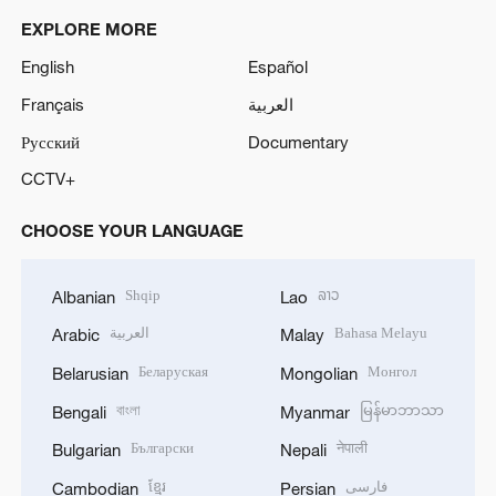
EXPLORE MORE
English
Español
Français
العربية
Русский
Documentary
CCTV+
CHOOSE YOUR LANGUAGE
Shqip
ລາວ
Albanian
Lao
العربية
Bahasa Melayu
Arabic
Malay
Беларуская
Монгол
Belarusian
Mongolian
বাংলা
မြန်မာဘာသာ
Bengali
Myanmar
Български
नेपाली
Bulgarian
Nepali
ខ្មែរ
فارسی
Cambodian
Persian