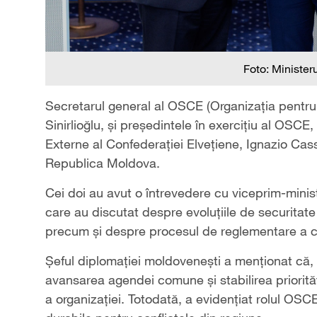
Foto: Minister
Secretarul general al OSCE (Organizația pentru
Sinirlioğlu, și președintele în exercițiu al OSC
Externe al Confederației Elvețiene, Ignazio Cassis,
Republica Moldova.
Cei doi au avut o întrevedere cu viceprim-minist
care au discutat despre evoluțiile de securitat
precum și despre procesul de reglementare a con
Șeful diplomației moldovenești a menționat că,
avansarea agendei comune și stabilirea priorită
a organizației. Totodată, a evidențiat rolul OSCE