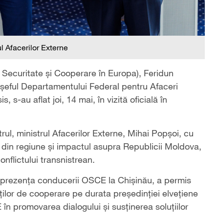
ul Afacerilor Externe
 Securitate și Cooperare în Europa), Feridun
E, șeful Departamentului Federal pentru Afaceri
 s-au aflat joi, 14 mai, în vizită oficială în
rul, ministrul Afacerilor Externe, Mihai Popșoi, cu
e din regiune și impactul asupra Republicii Moldova,
flictului transnistrean.
 prezența conducerii OSCE la Chișinău, a permis
ților de cooperare pe durata președinției elvețiene
 în promovarea dialogului și susținerea soluțiilor