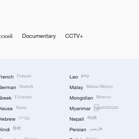
сский
Documentary
CCTV+
French
Français
Lao
ລາວ
German
Deutsch
Malay
Bahasa Melayu
Greek
Ελληνικά
Mongolian
Монгол
Hausa
Hausa
Myanmar
မြန်မာဘာသာ
Hebrew
עברית
Nepali
नेपाली
Hindi
हिन्दी
Persian
فارسی