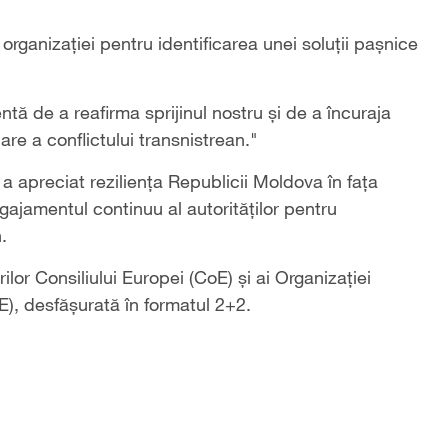
 organizației pentru identificarea unei soluții pașnice
tă de a reafirma sprijinul nostru și de a încuraja
nare a conflictului transnistrean."
 a apreciat reziliența Republicii Moldova în fața
gajamentul continuu al autorităților pentru
.
rilor Consiliului Europei (CoE) și ai Organizației
), desfășurată în formatul 2+2.