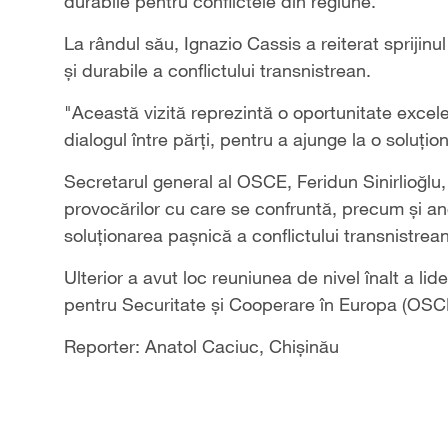
durabile pentru conflictele din regiune.
La rândul său, Ignazio Cassis a reiterat sprijinul
și durabile a conflictului transnistrean.
"Această vizită reprezintă o oportunitate excelen
dialogul între părți, pentru a ajunge la o soluțio
Secretarul general al OSCE, Feridun Sinirlioğlu,
provocărilor cu care se confruntă, precum și an
soluționarea pașnică a conflictului transnistrean
Ulterior a avut loc reuniunea de nivel înalt a lide
pentru Securitate și Cooperare în Europa (OSCE
Reporter: Anatol Caciuc, Chișinău