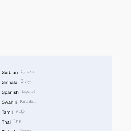
Serbian
Српски
Sinhala
සිංහල
Spanish
Español
Swahili
Kiswahili
Tamil
தமிழ்
Thai
ไทย