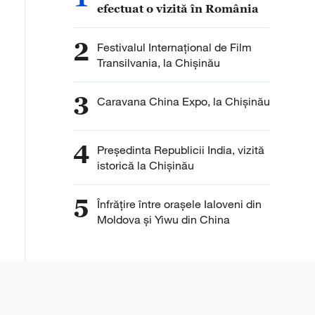
efectuat o vizită în România
2
Festivalul Internațional de Film
Transilvania, la Chișinău
3
Caravana China Expo, la Chișinău
4
Președinta Republicii India, vizită
istorică la Chișinău
5
Înfrățire între orașele Ialoveni din
Moldova și Yiwu din China