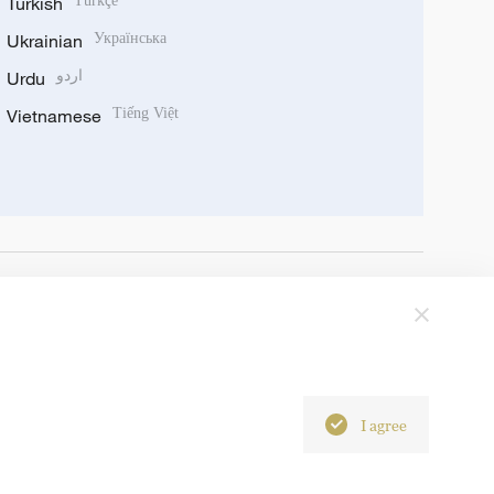
Turkish
Türkçe
Ukrainian
Українська
Urdu
اردو
Vietnamese
Tiếng Việt
I agree