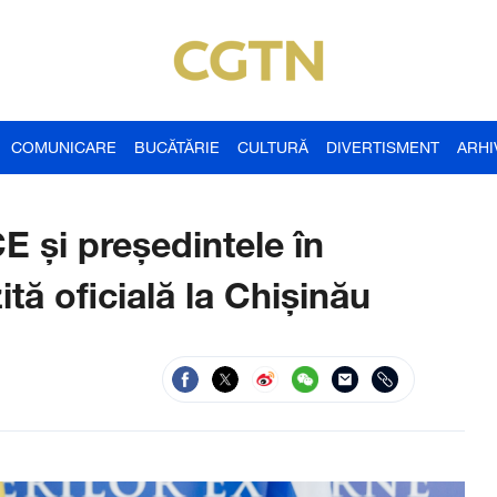
COMUNICARE
BUCĂTĂRIE
CULTURĂ
DIVERTISMENT
ARHI
E și președintele în
ită oficială la Chișinău