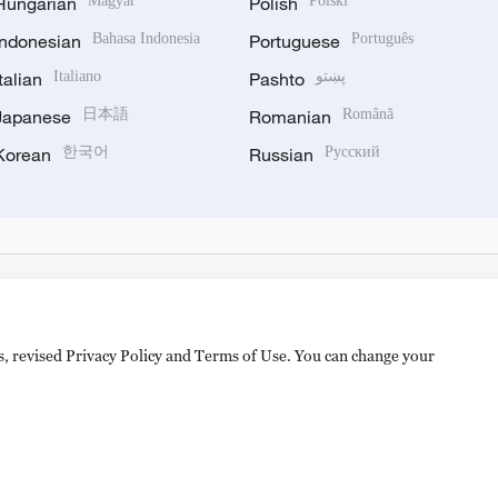
Hungarian
Magyar
Polish
Polski
Indonesian
Bahasa Indonesia
Portuguese
Português
Italian
Italiano
Pashto
پښتو
Japanese
日本語
Romanian
Română
Korean
한국어
Russian
Русский
es, revised Privacy Policy and Terms of Use. You can change your
hijingshan Road, Beijing, China. 100040