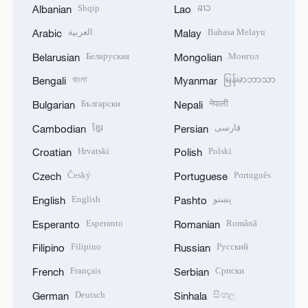
Shqip
ລາວ
Albanian
Lao
العربية
Bahasa Melayu
Arabic
Malay
Беларуская
Монгол
Belarusian
Mongolian
বাংলা
မြန်မာဘာသာ
Bengali
Myanmar
Български
नेपाली
Bulgarian
Nepali
ខ្មែរ
فارسی
Cambodian
Persian
Hrvatski
Polski
Croatian
Polish
Český
Português
Czech
Portuguese
English
پښتو
English
Pashto
Esperanto
Română
Esperanto
Romanian
Filipino
Русский
Filipino
Russian
Français
Српски
French
Serbian
Deutsch
සිංහල
German
Sinhala