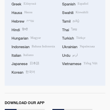
Ελληνικά
Español
Greek
Spanish
Hausa
Kiswahili
Hausa
Swahili
עברית
தமிழ்
Hebrew
Tamil
हिन्दी
ไทย
Hindi
Thai
Magyar
Türkçe
Hungarian
Turkish
Bahasa Indonesia
Українська
Indonesian
Ukrainian
Italiano
اردو
Italian
Urdu
日本語
Tiếng Việt
Japanese
Vietnamese
한국어
Korean
DOWNLOAD OUR APP