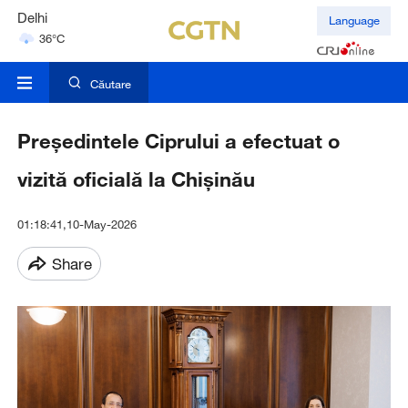
Delhi
Language
36°C
Hyderabad
42°C
Căutare
Președintele Ciprului a efectuat o
vizită oficială la Chișinău
01:18:41,10-May-2026
Share