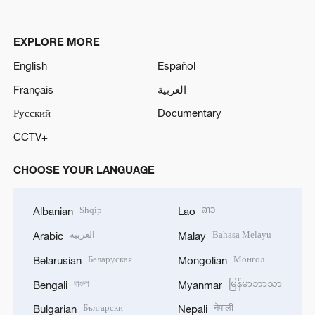
EXPLORE MORE
English
Español
Français
العربية
Русский
Documentary
CCTV+
CHOOSE YOUR LANGUAGE
Shqip
ລາວ
Albanian
Lao
العربية
Bahasa Melayu
Arabic
Malay
Беларуская
Монгол
Belarusian
Mongolian
বাংলা
မြန်မာဘာသာ
Bengali
Myanmar
Български
नेपाली
Bulgarian
Nepali