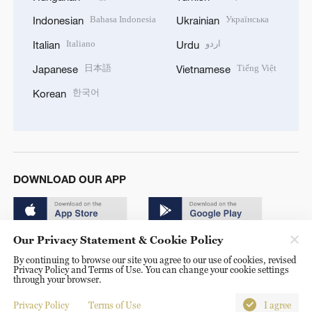
Bahasa Indonesia
Українська
Indonesian
Ukrainian
Italiano
اردو
Italian
Urdu
日本語
Tiếng Việt
Japanese
Vietnamese
한국어
Korean
DOWNLOAD OUR APP
Our Privacy Statement & Cookie Policy
By continuing to browse our site you agree to our use of cookies, revised
Privacy Policy and Terms of Use. You can change your cookie settings
through your browser.
© China Radio International.CRI. All Rights Reserved. 16A
Shijingshan Road, Beijing, China. 100040
Privacy Policy
Terms of Use
I agree