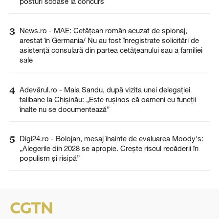
posturi scoase la concurs
3
News.ro - MAE: Cetăţean român acuzat de spionaj,
arestat în Germania/ Nu au fost înregistrate solicitări de
asistenţă consulară din partea cetăţeanului sau a familiei
sale
4
Adevărul.ro - Maia Sandu, după vizita unei delegației
talibane la Chișinău: „Este rușinos că oameni cu funcții
înalte nu se documentează”
5
Digi24.ro - Bolojan, mesaj înainte de evaluarea Moody's:
„Alegerile din 2028 se apropie. Crește riscul recăderii în
populism și risipă”