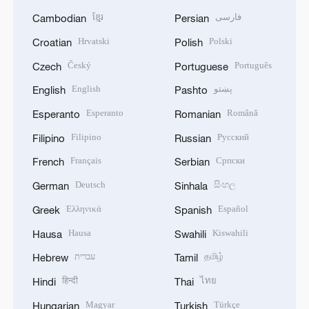
ខ្មែរ
فارسی
Cambodian
Persian
Hrvatski
Polski
Croatian
Polish
Český
Português
Czech
Portuguese
English
پښتو
English
Pashto
Esperanto
Română
Esperanto
Romanian
Filipino
Русский
Filipino
Russian
Français
Српски
French
Serbian
Deutsch
සිංහල
German
Sinhala
Ελληνικά
Español
Greek
Spanish
Hausa
Kiswahili
Hausa
Swahili
עברית
தமிழ்
Hebrew
Tamil
हिन्दी
ไทย
Hindi
Thai
Magyar
Türkçe
Hungarian
Turkish