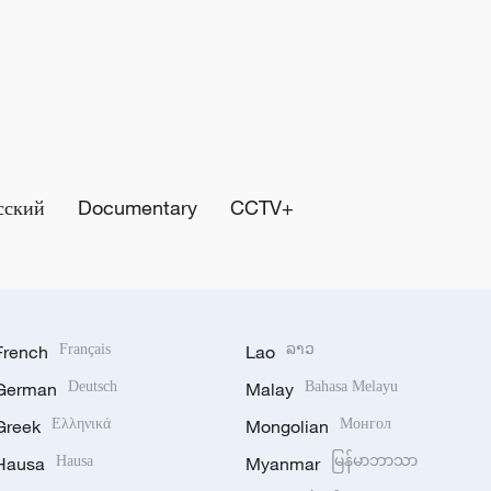
сский
Documentary
CCTV+
French
Français
Lao
ລາວ
German
Deutsch
Malay
Bahasa Melayu
Greek
Ελληνικά
Mongolian
Монгол
Hausa
Hausa
Myanmar
မြန်မာဘာသာ