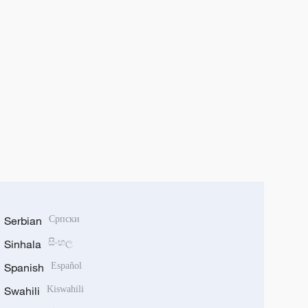
Serbian
Српски
Sinhala
සිංහල
Spanish
Español
Swahili
Kiswahili