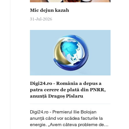
Mic dejun kazah
31-Jul-2026
Digi24.ro - România a depus a
patra cerere de plată din PNRR,
anunță Dragoș Pîslaru
Digi24.ro - Premierul Ilie Bolojan
anunță când vor scădea facturile la
energie. „Avem câteva probleme de