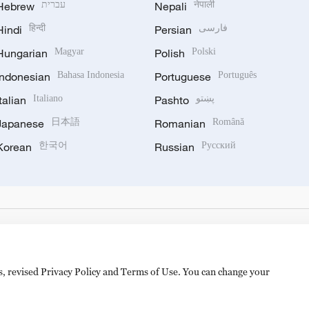
Hebrew
עברית
Nepali
नेपाली
Hindi
हिन्दी
Persian
فارسی
Hungarian
Magyar
Polish
Polski
Indonesian
Bahasa Indonesia
Portuguese
Português
Italian
Italiano
Pashto
پښتو
Japanese
日本語
Romanian
Română
Korean
한국어
Russian
Русский
es, revised Privacy Policy and Terms of Use. You can change your