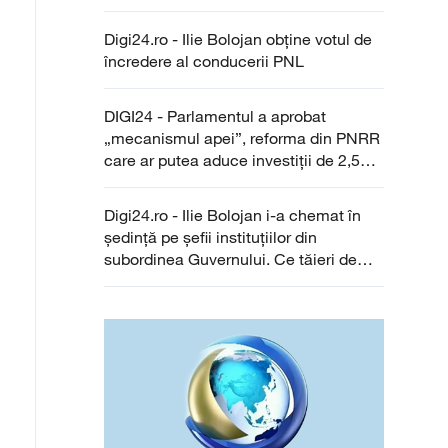
sistem”
Digi24.ro - Ilie Bolojan obține votul de
încredere al conducerii PNL
DIGI24 - Parlamentul a aprobat
„mecanismul apei”, reforma din PNRR
care ar putea aduce investiții de 2,5
miliarde de lei în următorii 15 ani
Digi24.ro - Ilie Bolojan i-a chemat în
ședință pe șefii instituțiilor din
subordinea Guvernului. Ce tăieri de
cheltuieli sunt prevăzute