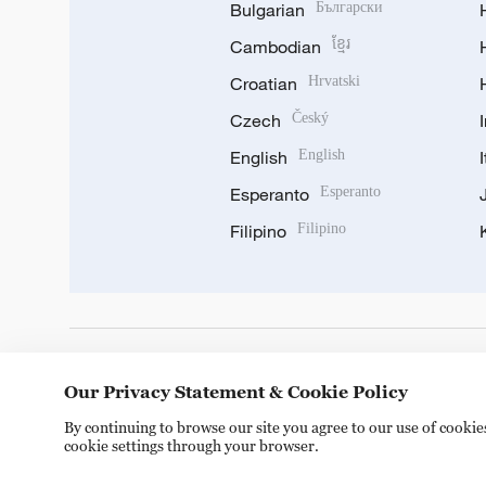
Bulgarian
Български
Cambodian
ខ្មែរ
Croatian
Hrvatski
Czech
Český
English
English
Esperanto
Esperanto
Filipino
Filipino
DOWNLOAD OUR APP
Our Privacy Statement & Cookie Policy
By continuing to browse our site you agree to our use of cooki
cookie settings through your browser.