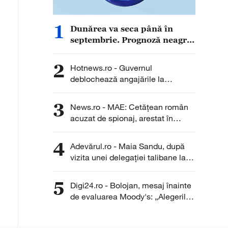
1
Dunărea va seca până în
septembrie. Prognoză neagră
pentru România, în ciuda
ploilor de zilele următoare
2
Hotnews.ro - Guvernul
deblochează angajările la
Transgaz, Transelectrica și
Hidroelectrica: Peste 400 de
3
News.ro - MAE: Cetăţean român
posturi scoase la concurs
acuzat de spionaj, arestat în
Germania/ Nu au fost înregistrate
solicitări de asistenţă consulară
4
Adevărul.ro - Maia Sandu, după
din partea cetăţeanului sau a
vizita unei delegației talibane la
familiei sale
Chișinău: „Este rușinos că
oameni cu funcții înalte nu se
5
Digi24.ro - Bolojan, mesaj înainte
documentează”
de evaluarea Moody's: „Alegerile
din 2028 se apropie. Crește riscul
recăderii în populism și risipă”