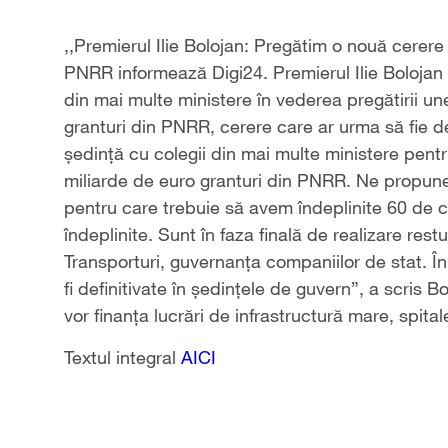
,,Premierul Ilie Bolojan: Pregătim o nouă cerere
PNRR informează Digi24. Premierul Ilie Bolojan 
din mai multe ministere în vederea pregătirii un
granturi din PNRR, cerere care ar urma să fie de
şedinţă cu colegii din mai multe ministere pent
miliarde de euro granturi din PNRR. Ne propune
pentru care trebuie să avem îndeplinite 60 de co
îndeplinite. Sunt în faza finală de realizare rest
Transporturi, guvernanţa companiilor de stat. Î
fi definitivate în şedinţele de guvern”, a scris 
vor finanţa lucrări de infrastructură mare, spital
Textul integral
AICI