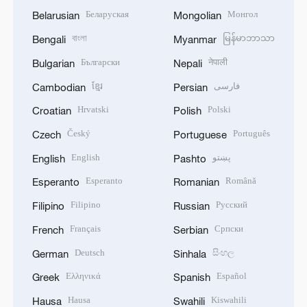
Беларуская
Монгол
Belarusian
Mongolian
বাংলা
မြန်မာဘာသာ
Bengali
Myanmar
Български
नेपाली
Bulgarian
Nepali
ខ្មែរ
فارسی
Cambodian
Persian
Hrvatski
Polski
Croatian
Polish
Český
Português
Czech
Portuguese
English
پښتو
English
Pashto
Esperanto
Română
Esperanto
Romanian
Filipino
Русский
Filipino
Russian
Français
Српски
French
Serbian
Deutsch
සිංහල
German
Sinhala
Ελληνικά
Español
Greek
Spanish
Hausa
Kiswahili
Hausa
Swahili