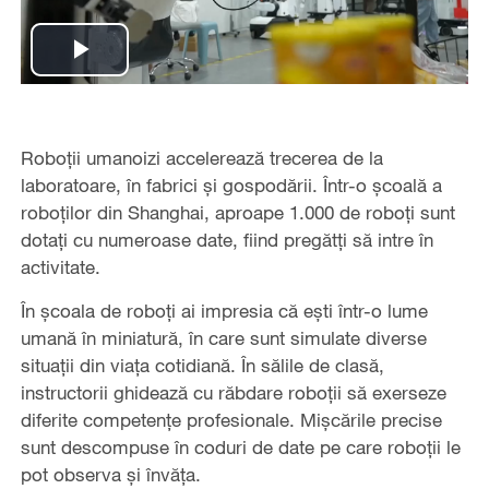
Play
Video
Roboții umanoizi accelerează trecerea de la
laboratoare, în fabrici și gospodării. Într-o școală a
roboților din Shanghai, aproape 1.000 de roboți sunt
dotați cu numeroase date, fiind pregătți să intre în
activitate.
În școala de roboți ai impresia că ești într-o lume
umană în miniatură, în care sunt simulate diverse
situații din viața cotidiană. În sălile de clasă,
instructorii ghidează cu răbdare roboții să exerseze
diferite competențe profesionale. Mișcările precise
sunt descompuse în coduri de date pe care roboții le
pot observa și învăța.