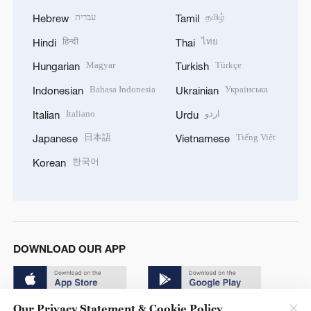
עברית
தமிழ்
Hebrew
Tamil
हिन्दी
ไทย
Hindi
Thai
Magyar
Türkçe
Hungarian
Turkish
Bahasa Indonesia
Українська
Indonesian
Ukrainian
Italiano
اردو
Italian
Urdu
日本語
Tiếng Việt
Japanese
Vietnamese
한국어
Korean
DOWNLOAD OUR APP
Our Privacy Statement & Cookie Policy