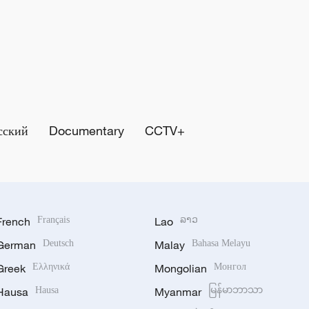
сский
Documentary
CCTV+
French
Français
Lao
ລາວ
German
Deutsch
Malay
Bahasa Melayu
Greek
Ελληνικά
Mongolian
Монгол
Hausa
Hausa
Myanmar
မြန်မာဘာသာ