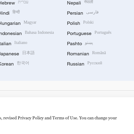
Hebrew
עברית
Nepali
नेपाली
Hindi
हिन्दी
Persian
فارسی
Hungarian
Magyar
Polish
Polski
Indonesian
Bahasa Indonesia
Portuguese
Português
Italian
Italiano
Pashto
پښتو
Japanese
日本語
Romanian
Română
Korean
한국어
Russian
Русский
es, revised Privacy Policy and Terms of Use. You can change your