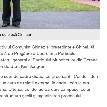
a de presă Xinhua)
tidului Comunist Chinez și președintele Chinei, Xi
rală de Pregătire a Cadrelor a Partidului
etarul general al Partidului Muncitorilor din Coreea
eri de Stat, Kim Jong-un.
e sute de cadre didactice și cursanți. Cei doi lideri
un curs de relații externe, în cadrul căruia era
eene. Ulterior, cei doi au parcurs campusul cu un
frastructura școlii și organizarea procesului