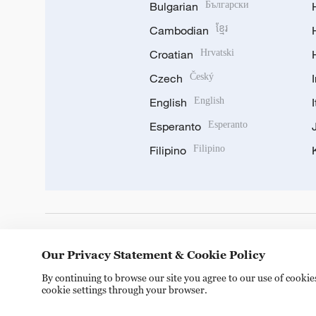
Bulgarian
Български
Cambodian
ខ្មែរ
Croatian
Hrvatski
Czech
Český
English
English
Esperanto
Esperanto
Filipino
Filipino
DOWNLOAD OUR APP
Our Privacy Statement & Cookie Policy
By continuing to browse our site you agree to our use of cooki
cookie settings through your browser.