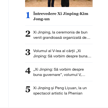
1
Întrevedere Xi Jinping-Kim
Jong-un
2
Xi Jinping, la ceremonia de bun
venit grandioasă organizată de
Kim Jong-un
3
Volumul al V-lea al cărții „Xi
Jinping: Să vorbim despre buna
guvernare”, promovat în
Kazahstan
4
„Xi Jinping: Să vorbim despre
buna guvernare”, volumul V,
promovat la Ankara
5
Xi Jinping și Peng Liyuan, la un
spectacol artistic la Phenian