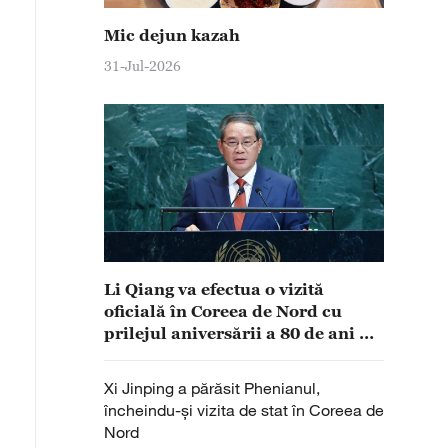
Mic dejun kazah
31-Jul-2026
Li Qiang va efectua o vizită
oficială în Coreea de Nord cu
prilejul aniversării a 80 de ani de
la fondarea Partidului
Muncitorilor
Xi Jinping a părăsit Phenianul,
încheindu-și vizita de stat în Coreea de
Nord