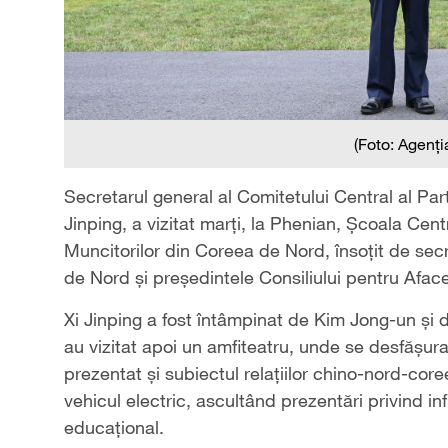
(Foto: Agenți
Secretarul general al Comitetului Central al Par
Jinping, a vizitat marți, la Phenian, Școala Cent
Muncitorilor din Coreea de Nord, însoțit de secr
de Nord și președintele Consiliului pentru Afac
Xi Jinping a fost întâmpinat de Kim Jong-un și d
au vizitat apoi un amfiteatru, unde se desfășura 
prezentat și subiectul relațiilor chino-nord-cor
vehicul electric, ascultând prezentări privind in
educațional.