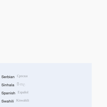
Serbian
Српски
Sinhala
සිංහල
Spanish
Español
Swahili
Kiswahili