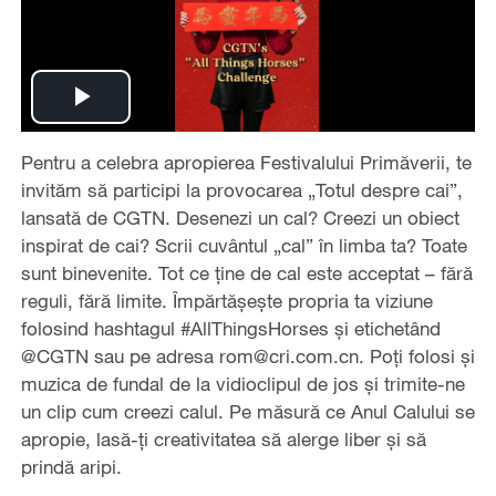
Play
Pentru a celebra apropierea Festivalului Primăverii, te
Video
invităm să participi la provocarea „Totul despre cai”,
lansată de CGTN. Desenezi un cal? Creezi un obiect
inspirat de cai? Scrii cuvântul „cal” în limba ta? Toate
sunt binevenite. Tot ce ține de cal este acceptat – fără
reguli, fără limite. Împărtășește propria ta viziune
folosind hashtagul #AllThingsHorses și etichetând
@CGTN sau pe adresa rom@cri.com.cn. Poți folosi și
muzica de fundal de la vidioclipul de jos și trimite-ne
un clip cum creezi calul. Pe măsură ce Anul Calului se
apropie, lasă-ți creativitatea să alerge liber și să
prindă aripi.