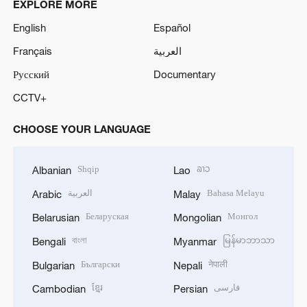
EXPLORE MORE
English
Español
Français
العربية
Русский
Documentary
CCTV+
CHOOSE YOUR LANGUAGE
Shqip
ລາວ
Albanian
Lao
العربية
Bahasa Melayu
Arabic
Malay
Беларуская
Монгол
Belarusian
Mongolian
বাংলা
မြန်မာဘာသာ
Bengali
Myanmar
Български
नेपाली
Bulgarian
Nepali
ខ្មែរ
فارسی
Cambodian
Persian