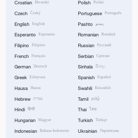
Hrvatski
Polski
Croatian
Polish
Český
Português
Czech
Portuguese
English
پښتو
English
Pashto
Esperanto
Română
Esperanto
Romanian
Filipino
Русский
Filipino
Russian
Français
Српски
French
Serbian
Deutsch
සිංහල
German
Sinhala
Ελληνικά
Español
Greek
Spanish
Hausa
Kiswahili
Hausa
Swahili
עברית
தமிழ்
Hebrew
Tamil
हिन्दी
ไทย
Hindi
Thai
Magyar
Türkçe
Hungarian
Turkish
Bahasa Indonesia
Українська
Indonesian
Ukrainian