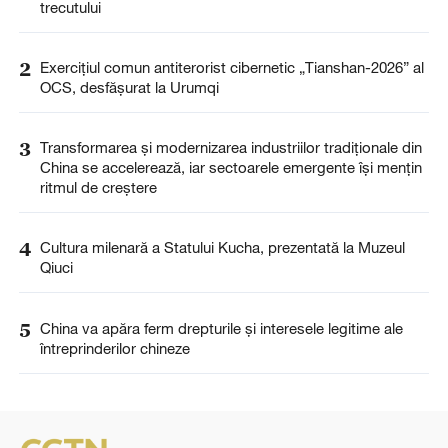
trecutului
2
Exercițiul comun antiterorist cibernetic „Tianshan-2026” al
OCS, desfășurat la Urumqi
3
Transformarea și modernizarea industriilor tradiționale din
China se accelerează, iar sectoarele emergente își mențin
ritmul de creștere
4
Cultura milenară a Statului Kucha, prezentată la Muzeul
Qiuci
5
China va apăra ferm drepturile și interesele legitime ale
întreprinderilor chineze