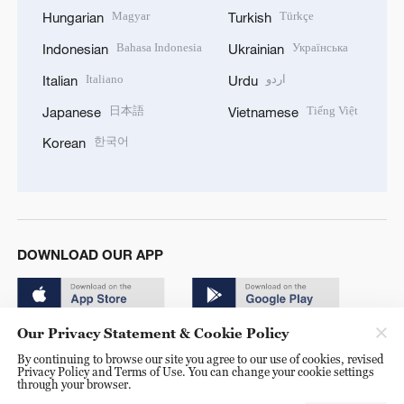
Magyar
Türkçe
Hungarian
Turkish
Bahasa Indonesia
Українська
Indonesian
Ukrainian
Italiano
اردو
Italian
Urdu
日本語
Tiếng Việt
Japanese
Vietnamese
한국어
Korean
DOWNLOAD OUR APP
Our Privacy Statement & Cookie Policy
By continuing to browse our site you agree to our use of cookies, revised
Privacy Policy and Terms of Use. You can change your cookie settings
through your browser.
© China Radio International.CRI. All Rights Reserved. 16A