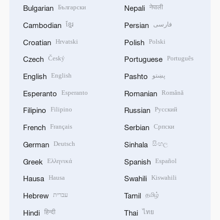
Български
नेपाली
Bulgarian
Nepali
ខ្មែរ
فارسی
Cambodian
Persian
Hrvatski
Polski
Croatian
Polish
Český
Português
Czech
Portuguese
English
پښتو
English
Pashto
Esperanto
Română
Esperanto
Romanian
Filipino
Русский
Filipino
Russian
Français
Српски
French
Serbian
Deutsch
සිංහල
German
Sinhala
Ελληνικά
Español
Greek
Spanish
Hausa
Kiswahili
Hausa
Swahili
עברית
தமிழ்
Hebrew
Tamil
हिन्दी
ไทย
Hindi
Thai