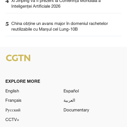
4
Xi Jinping va fi prezent la Conferința Mondială a
Inteligenței Artificiale 2026
5
China obține un avans major în domeniul rachetelor
reutilizabile cu Marșul cel Lung-10B
EXPLORE MORE
English
Español
Français
العربية
Русский
Documentary
CCTV+