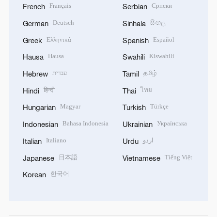
Français
Српски
French
Serbian
Deutsch
සිංහල
German
Sinhala
Ελληνικά
Español
Greek
Spanish
Hausa
Kiswahili
Hausa
Swahili
עברית
தமிழ்
Hebrew
Tamil
हिन्दी
ไทย
Hindi
Thai
Magyar
Türkçe
Hungarian
Turkish
Bahasa Indonesia
Українська
Indonesian
Ukrainian
Italiano
اردو
Italian
Urdu
日本語
Tiếng Việt
Japanese
Vietnamese
한국어
Korean