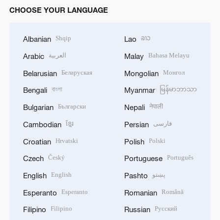
CHOOSE YOUR LANGUAGE
Shqip
ລາວ
Albanian
Lao
العربية
Bahasa Melayu
Arabic
Malay
Беларуская
Монгол
Belarusian
Mongolian
বাংলা
မြန်မာဘာသာ
Bengali
Myanmar
Български
नेपाली
Bulgarian
Nepali
ខ្មែរ
فارسی
Cambodian
Persian
Hrvatski
Polski
Croatian
Polish
Český
Português
Czech
Portuguese
English
پښتو
English
Pashto
Esperanto
Română
Esperanto
Romanian
Filipino
Русский
Filipino
Russian