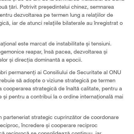
ouă țări. Potrivit președintelui chinez, semnarea
 pentru dezvoltarea pe termen lung a relațiilor de
ă, iar de atunci relațiile bilaterale au înregistrat o
ațional este marcat de instabilitate și tensiuni.
 hegemonice reapar, însă pacea, dezvoltarea și
or și direcția dominantă a epocii.
mbri permanenți ai Consiliului de Securitate al ONU
a trebuie să adopte o viziune strategică pe termen
sa cooperarea strategică de înaltă calitate, pentru a
e și pentru a contribui la o ordine internațională mai
un parteneriat strategic cuprinzător de coordonare
reciproc, încredere și cooperare reciproc
ică reciprocă se consolidează continuu, iar