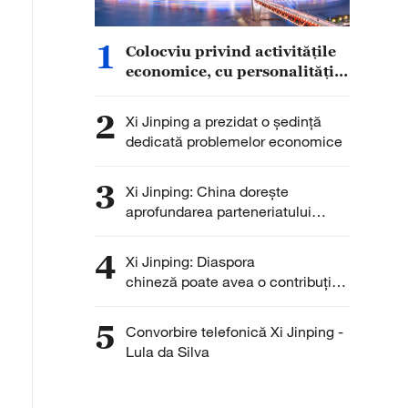
1
Colocviu privind activitățile
economice, cu personalități
din afara PCC
2
Xi Jinping a prezidat o ședință
dedicată problemelor economice
3
Xi Jinping: China dorește
aprofundarea parteneriatului
strategic cu Slovacia
4
Xi Jinping: Diaspora
chineză poate avea o contribuție
și mai importantă la
relansarea Chinei
5
Convorbire telefonică Xi Jinping -
Lula da Silva