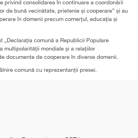
e privind consolidarea în continuare a coordonării
lor de bună vecinătate, prietenie și cooperare” și au
erare în domenii precum comerțul, educația și
cat „Declarația comună a Republicii Populare
ultipolarității mondiale și a relațiilor
0 de documente de cooperare în diverse domenii.
tâlnire comună cu reprezentanții presei.