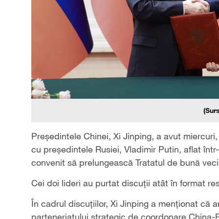
(Sur
Președintele Chinei, Xi Jinping, a avut miercuri
cu președintele Rusiei, Vladimir Putin, aflat într
convenit să prelungească Tratatul de bună veci
Cei doi lideri au purtat discuții atât în format re
În cadrul discuțiilor, Xi Jinping a menționat că
parteneriatului strategic de coordonare China-R