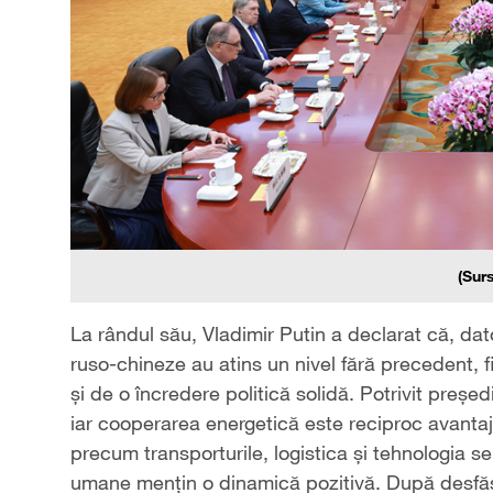
(Sur
La rândul său, Vladimir Putin a declarat că, dato
ruso-chineze au atins un nivel fără precedent, fi
și de o încredere politică solidă. Potrivit preșe
iar cooperarea energetică este reciproc avant
precum transporturile, logistica și tehnologia s
umane mențin o dinamică pozitivă. După desfăș