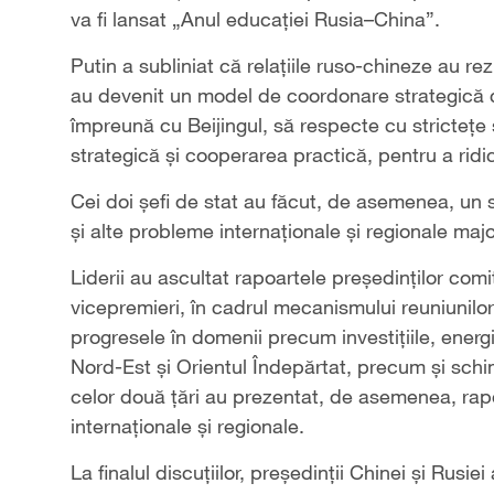
va fi lansat „Anul educației Rusia–China”.
Putin a subliniat că relațiile ruso-chineze au rez
au devenit un model de coordonare strategică 
împreună cu Beijingul, să respecte cu strictețe 
strategică și cooperarea practică, pentru a ridica 
Cei doi șefi de stat au făcut, de asemenea, un s
și alte probleme internaționale și regionale majo
Liderii au ascultat rapoartele președinților com
vicepremieri, în cadrul mecanismului reuniunilor 
progresele în domenii precum investițiile, ener
Nord-Est și Orientul Îndepărtat, precum și schim
celor două țări au prezentat, de asemenea, rap
internaționale și regionale.
La finalul discuțiilor, președinții Chinei și Rus