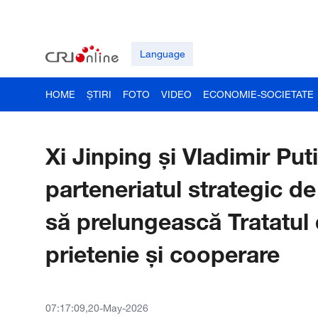
Language
HOME
ȘTIRI
FOTO
VIDEO
ECONOMIE-SOCIETATE
Xi Jinping și Vladimir Pu
parteneriatul strategic d
să prelungească Tratatul
prietenie și cooperare
07:17:09,20-May-2026