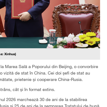
sa: Xinhua)
, la Marea Sală a Poporului din Beijing, o convorbire
-o vizită de stat în China. Cei doi șefi de stat au
nătate, prietenie și cooperare China-Rusia.
strâns, cât și în format extins.
 anul 2026 marchează 30 de ani de la stabilirea
usia și 25 de ani de la semnarea Tratatului de bună