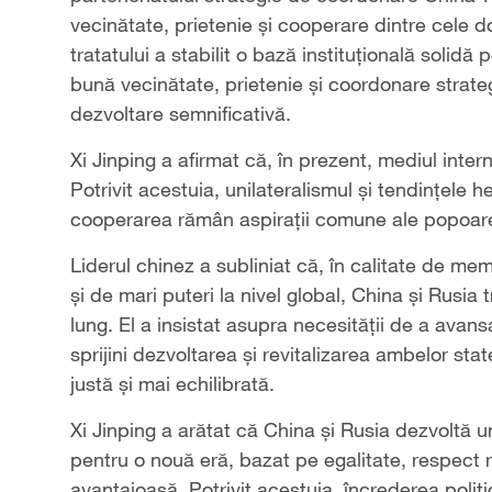
vecinătate, prietenie și cooperare dintre cele d
tratatului a stabilit o bază instituțională solidă
bună vecinătate, prietenie și coordonare strategic
dezvoltare semnificativă.
Xi Jinping a afirmat că, în prezent, mediul intern
Potrivit acestuia, unilateralismul și tendințele
cooperarea rămân aspirații comune ale popoarel
Liderul chinez a subliniat că, în calitate de me
și de mari puteri la nivel global, China și Rusi
lung. El a insistat asupra necesității de a avan
sprijini dezvoltarea și revitalizarea ambelor stat
justă și mai echilibrată.
Xi Jinping a arătat că China și Rusia dezvoltă 
pentru o nouă eră, bazat pe egalitate, respect 
avantajoasă. Potrivit acestuia, încrederea polit