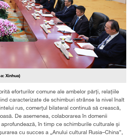
sa: Xinhua)
rită eforturilor comune ale ambelor părți, relațiile
ind caracterizate de schimburi strânse la nivel înalt
dintelui rus, comerțul bilateral continuă să crească,
ajoasă. De asemenea, colaborarea în domenii
e aprofundează, în timp ce schimburile culturale și
urarea cu succes a „Anului cultural Rusia–China”,