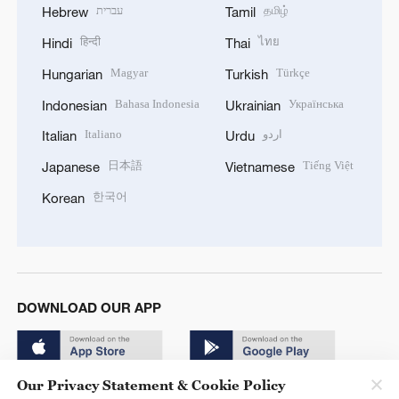
עברית
தமிழ்
Hebrew
Tamil
हिन्दी
ไทย
Hindi
Thai
Magyar
Türkçe
Hungarian
Turkish
Bahasa Indonesia
Українська
Indonesian
Ukrainian
Italiano
اردو
Italian
Urdu
日本語
Tiếng Việt
Japanese
Vietnamese
한국어
Korean
DOWNLOAD OUR APP
Our Privacy Statement & Cookie Policy