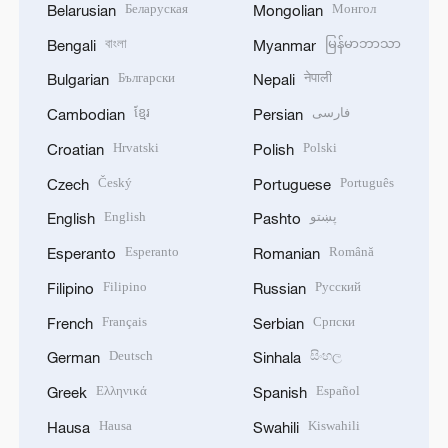
Беларуская
Монгол
Belarusian
Mongolian
বাংলা
မြန်မာဘာသာ
Bengali
Myanmar
Български
नेपाली
Bulgarian
Nepali
ខ្មែរ
فارسی
Cambodian
Persian
Hrvatski
Polski
Croatian
Polish
Český
Português
Czech
Portuguese
English
پښتو
English
Pashto
Esperanto
Română
Esperanto
Romanian
Filipino
Русский
Filipino
Russian
Français
Српски
French
Serbian
Deutsch
සිංහල
German
Sinhala
Ελληνικά
Español
Greek
Spanish
Hausa
Kiswahili
Hausa
Swahili