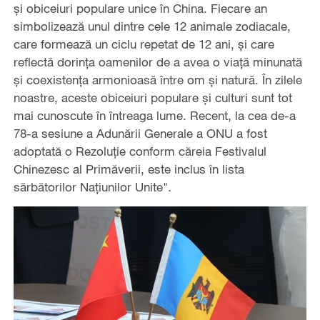
și obiceiuri populare unice în China. Fiecare an
simbolizează unul dintre cele 12 animale zodiacale,
care formează un ciclu repetat de 12 ani, și care
reflectă dorința oamenilor de a avea o viață minunată
și coexistența armonioasă între om și natură. În zilele
noastre, aceste obiceiuri populare și culturi sunt tot
mai cunoscute în întreaga lume. Recent, la cea de-a
78-a sesiune a Adunării Generale a ONU a fost
adoptată o Rezoluție conform căreia Festivalul
Chinezesc al Primăverii, este inclus în lista
sărbătorilor Națiunilor Unite".