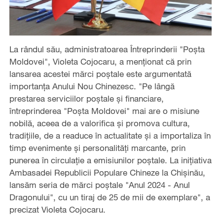
La rândul său, administratoarea Întreprinderii "Poșta
Moldovei", Violeta Cojocaru, a menționat că prin
lansarea acestei mărci poștale este argumentată
importanța Anului Nou Chinezesc. "Pe lângă
prestarea serviciilor poștale și financiare,
întreprinderea "Poșta Moldovei" mai are o misiune
nobilă, aceea de a valorifica și promova cultura,
tradițiile, de a readuce în actualitate și a importaliza în
timp evenimente și personalități marcante, prin
punerea în circulație a emisiunilor poștale. La inițiativa
Ambasadei Republicii Populare Chineze la Chișinău,
lansăm seria de mărci poștale "Anul 2024 - Anul
Dragonului", cu un tiraj de 25 de mii de exemplare", a
precizat Violeta Cojocaru.