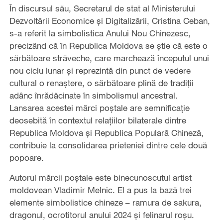
În discursul său, Secretarul de stat al Ministerului
Dezvoltării Economice și Digitalizării, Cristina Ceban,
s-a referit la simbolistica Anului Nou Chinezesc,
precizând că în Republica Moldova se știe că este o
sărbătoare străveche, care marchează începutul unui
nou ciclu lunar și reprezintă din punct de vedere
cultural o renaștere, o sărbătoare plină de tradiții
adânc înrădăcinate în simbolismul ancestral.
Lansarea acestei mărci poștale are semnificație
deosebită în contextul relațiilor bilaterale dintre
Republica Moldova și Republica Populară Chineză,
contribuie la consolidarea prieteniei dintre cele două
popoare.
Autorul mărcii poștale este binecunoscutul artist
moldovean Vladimir Melnic. El a pus la bază trei
elemente simbolistice chineze – ramura de sakura,
dragonul, ocrotitorul anului 2024 și felinarul roșu.