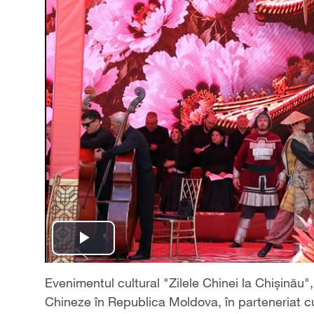
Play
Video
Evenimentul cultural "Zilele Chinei la Chișină
Chineze în Republica Moldova, în parteneriat cu