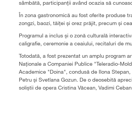
sâmbătă, participanții având ocazia să cunoască
În zona gastronomică au fost oferite produse tra
zongzi, baozi, tăiței și orez prăjit, precum și ce
Programul a inclus și o zonă culturală interactiv
caligrafie, ceremonie a ceaiului, recitaluri de muz
Totodată, a fost prezentat un amplu program art
Naționale a Companiei Publice "Teleradio-Moldo
Academice "Doina", condusă de Ilona Stepan, și
Petru și Svetlana Gozun. De o deosebită apreci
soliștii de opera Cristina Văcean, Vadimi Ceban