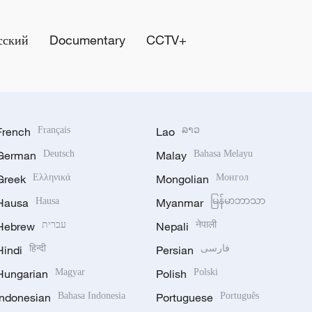
сский
Documentary
CCTV+
French
Français
Lao
ລາວ
German
Deutsch
Malay
Bahasa Melayu
Greek
Ελληνικά
Mongolian
Монгол
Hausa
Hausa
Myanmar
မြန်မာဘာသာ
Hebrew
עברית
Nepali
नेपाली
Hindi
हिन्दी
Persian
فارسی
Hungarian
Magyar
Polish
Polski
Indonesian
Bahasa Indonesia
Portuguese
Português