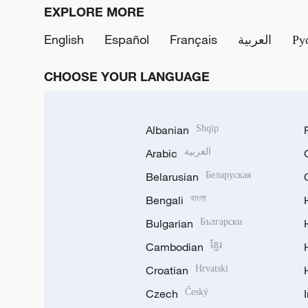
EXPLORE MORE
English
Español
Français
العربية
Ру
CHOOSE YOUR LANGUAGE
Albanian
Shqip
Arabic
العربية
Belarusian
Беларуская
Bengali
বাংলা
Bulgarian
Български
Cambodian
ខ្មែរ
Croatian
Hrvatski
Czech
Český