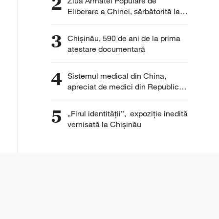
2
Ziua Armatei Populare de
Eliberare a Chinei, sărbătorită la
Chișinău
3
Chișinău, 590 de ani de la prima
atestare documentară
4
Sistemul medical din China,
apreciat de medici din Republica
Moldova pentru eficiență și
digitalizare
5
„Firul identității”, expoziție inedită
vernisată la Chișinău