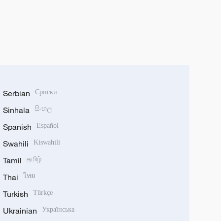
Serbian
Српски
Sinhala
සිංහල
Spanish
Español
Swahili
Kiswahili
Tamil
தமிழ்
Thai
ไทย
Turkish
Türkçe
Ukrainian
Українська