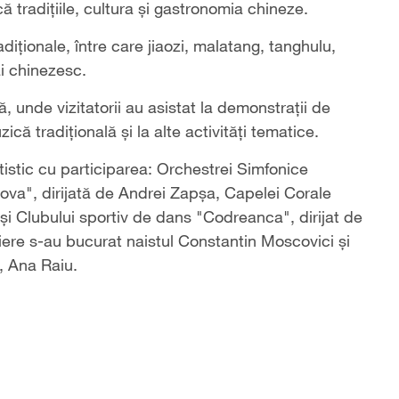
 tradițiile, cultura și gastronomia chineze.
diționale, între care jiaozi, malatang, tanghulu,
ai chinezesc.
ă, unde vizitatorii au asistat la demonstrații de
ică tradițională şi la alte activități tematice.
istic cu participarea: Orchestrei Simfonice
va", dirijată de Andrei Zapșa, Capelei Corale
 Clubului sportiv de dans "Codreanca", dirijat de
ere s-au bucurat naistul Constantin Moscovici și
, Ana Raiu.