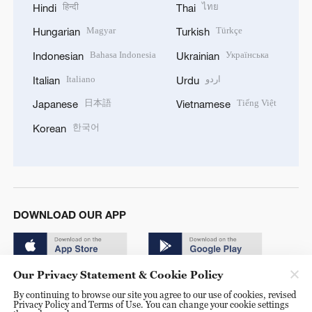
हिन्दी
ไทย
Hindi
Thai
Magyar
Türkçe
Hungarian
Turkish
Bahasa Indonesia
Українська
Indonesian
Ukrainian
Italiano
اردو
Italian
Urdu
日本語
Tiếng Việt
Japanese
Vietnamese
한국어
Korean
DOWNLOAD OUR APP
Our Privacy Statement & Cookie Policy
By continuing to browse our site you agree to our use of cookies, revised
Privacy Policy and Terms of Use. You can change your cookie settings