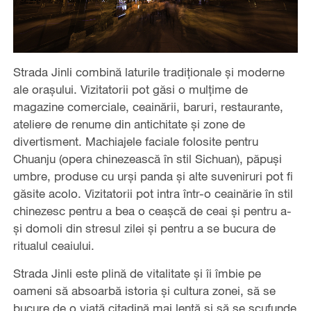
Strada Jinli combină laturile tradiționale și moderne
ale orașului. Vizitatorii pot găsi o mulțime de
magazine comerciale, ceainării, baruri, restaurante,
ateliere de renume din antichitate și zone de
divertisment. Machiajele faciale folosite pentru
Chuanju (opera chinezească în stil Sichuan), păpuși
umbre, produse cu urși panda și alte suveniruri pot fi
găsite acolo. Vizitatorii pot intra într-o ceainărie în stil
chinezesc pentru a bea o ceașcă de ceai și pentru a-
și domoli din stresul zilei și pentru a se bucura de
ritualul ceaiului.
Strada Jinli este plină de vitalitate și îi îmbie pe
oameni să absoarbă istoria și cultura zonei, să se
bucure de o viață citadină mai lentă și să se scufunde