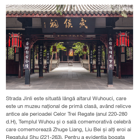
Strada Jinli este situată lângă altarul Wuhouci, care
este un muzeu național de primă clasă, având relicve
antice ale perioadei Celor Trei Regate (anul 220-280
d.H), Templul Wuhou și o sală comemorativă celebră
care comemorează Zhuge Liang, Liu Bei și alți eroi ai
Regatului Shu (221-263). Pentru a evidenția bogata