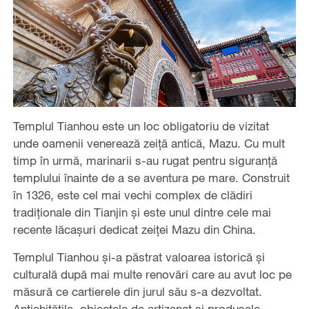
Templul Tianhou este un loc obligatoriu de vizitat
unde oamenii venerează zeiță antică, Mazu. Cu mult
timp în urmă, marinarii s-au rugat pentru siguranță
templului înainte de a se aventura pe mare. Construit
în 1326, este cel mai vechi complex de clădiri
tradiționale din Tianjin și este unul dintre cele mai
recente lăcașuri dedicat zeiței Mazu din China.
Templul Tianhou și-a păstrat valoarea istorică și
culturală după mai multe renovări care au avut loc pe
măsură ce cartierele din jurul său s-a dezvoltat.
Antichitățile, obiectele de artizanat și produsele