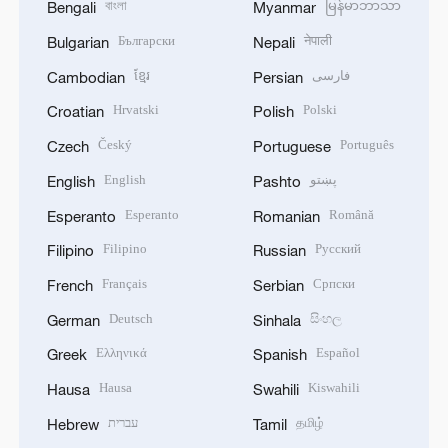
বাংলা
မြန်မာဘာသာ
Bengali
Myanmar
Български
नेपाली
Bulgarian
Nepali
ខ្មែរ
فارسی
Cambodian
Persian
Hrvatski
Polski
Croatian
Polish
Český
Português
Czech
Portuguese
English
پښتو
English
Pashto
Esperanto
Română
Esperanto
Romanian
Filipino
Русский
Filipino
Russian
Français
Српски
French
Serbian
Deutsch
සිංහල
German
Sinhala
Ελληνικά
Español
Greek
Spanish
Hausa
Kiswahili
Hausa
Swahili
עברית
தமிழ்
Hebrew
Tamil