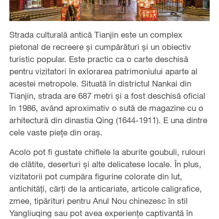
Strada culturală antică Tianjin este un complex
pietonal de recreere și cumpărături și un obiectiv
turistic popular. Este practic ca o carte deschisă
pentru vizitatori în exlorarea patrimoniului aparte al
acestei metropole. Situată în districtul Nankai din
Tianjin, strada are 687 metri și a fost deschisă oficial
în 1986, având aproximativ o sută de magazine cu o
arhitectură din dinastia Qing (1644-1911). E una dintre
cele vaste pieţe din oraş.
Acolo pot fi gustate chiflele la aburite goubuli, rulouri
de clătite, deserturi și alte delicatese locale. În plus,
vizitatorii pot cumpăra figurine colorate din lut,
antichități, cărți de la anticariate, articole caligrafice,
zmee, tipărituri pentru Anul Nou chinezesc în stil
Yangliuqing sau pot avea experiențe captivantă în