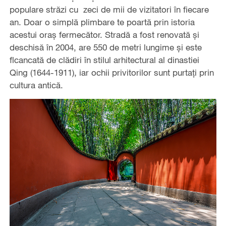
populare străzi cu zeci de mii de vizitatori în fiecare
an. Doar o simplă plimbare te poartă prin istoria
acestui oraș fermecător. Stradă a fost renovată și
deschisă în 2004, are 550 de metri lungime și este
flcancată de clădiri în stilul arhitectural al dinastiei
Qing (1644-1911), iar ochii privitorilor sunt purtați prin
cultura antică.