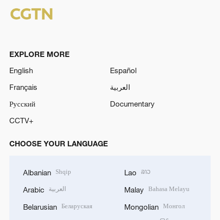
EXPLORE MORE
English
Español
Français
العربية
Русский
Documentary
CCTV+
CHOOSE YOUR LANGUAGE
Shqip
ລາວ
Albanian
Lao
العربية
Bahasa Melayu
Arabic
Malay
Беларуская
Монгол
Belarusian
Mongolian