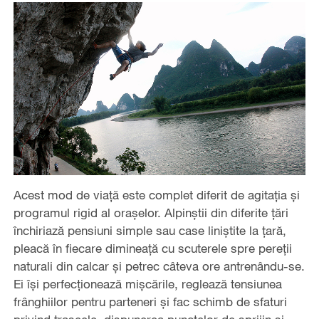
Acest mod de viață este complet diferit de agitația și
programul rigid al orașelor. Alpinștii din diferite țări
închiriază pensiuni simple sau case liniștite la țară,
pleacă în fiecare dimineață cu scuterele spre pereții
naturali din calcar și petrec câteva ore antrenându-se.
Ei își perfecționează mișcările, reglează tensiunea
frânghiilor pentru parteneri și fac schimb de sfaturi