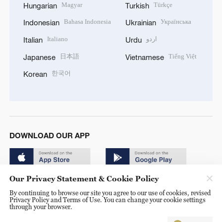
Magyar
Türkçe
Hungarian
Turkish
Bahasa Indonesia
Українська
Indonesian
Ukrainian
Italiano
اردو
Italian
Urdu
日本語
Tiếng Việt
Japanese
Vietnamese
한국어
Korean
DOWNLOAD OUR APP
Our Privacy Statement & Cookie Policy
By continuing to browse our site you agree to our use of cookies, revised
Privacy Policy and Terms of Use. You can change your cookie settings
through your browser.
© China Radio International.CRI. All Rights Reserved. 16A
Shijingshan Road, Beijing, China. 100040