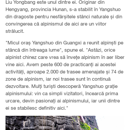
Liu Yongbang este unul dintre ei. Originar din
Hengyang, provincia Hunan, s-a stabilit în Yangshuo
din dragoste pentru nesfârșitele stânci naturale și din
convingerea că alpinismul de aici are un viitor
strălucit.
"Micul oraș Yangshuo din Guangxi a reunit alpinști pe
stâncă din întreaga lume", spune el. "Astăzi, orice
alpinist chinez care vrea să învețe alpinism în aer liber
vine aici. Avem peste 600 de practicanți ai acestei
activități, aproape 2.000 de trasee amenajate și 74 de
zone de alpinism, iar noi trasee sunt în continuă
dezvoltare. Mulți turiști descoperă Yangshuo grație
alpinismului: vin ca simpli vizitatori, încearcă prima
urcare, devin pasionați ai alpinismului, iar unii dintre
ei se stabilesc definitiv aici."