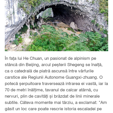
În fața lui He Chuan, un pasionat de alpinism pe
stâncă din Beijing, arcul peșterii Shegeng se înalță,
ca o catedrală de piatră ascunsă între vârfurile
carstice ale Regiunii Autonome Guangxi-zhuang. O
potecă șerpuitoare traversează intrarea ei vastă, iar la
70 de metri înălțime, tavanul de calcar atârnă, cu
nervuri, plin de cavități și brăzdat de linii minerale
subtile. Câteva momente mai târziu, a exclamat: "Am
găsit un loc care poate rescrie istoria escaladei pe