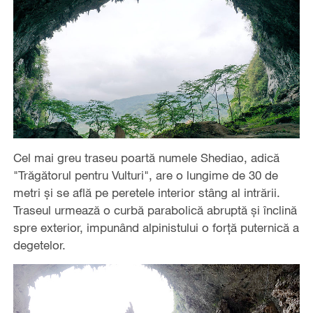
Cel mai greu traseu poartă numele Shediao, adică
"Trăgătorul pentru Vulturi", are o lungime de 30 de
metri și se află pe peretele interior stâng al intrării.
Traseul urmează o curbă parabolică abruptă și înclină
spre exterior, impunând alpinistului o forță puternică a
degetelor.