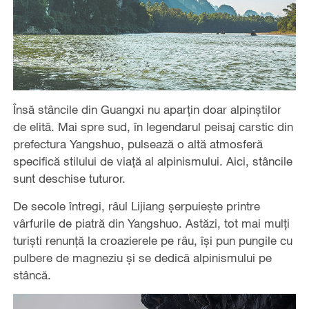
Însă stâncile din Guangxi nu aparțin doar alpinștilor
de elită. Mai spre sud, în legendarul peisaj carstic din
prefectura Yangshuo, pulsează o altă atmosferă
specifică stilului de viață al alpinismului. Aici, stâncile
sunt deschise tuturor.
De secole întregi, râul Lijiang șerpuiește printre
vârfurile de piatră din Yangshuo. Astăzi, tot mai mulți
turiști renunță la croazierele pe râu, își pun pungile cu
pulbere de magneziu și se dedică alpinismului pe
stâncă.