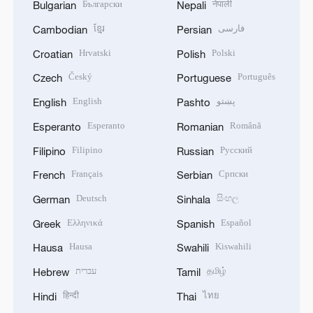
Български
नेपाली
Bulgarian
Nepali
ខ្មែរ
فارسی
Cambodian
Persian
Hrvatski
Polski
Croatian
Polish
Český
Português
Czech
Portuguese
English
پښتو
English
Pashto
Esperanto
Română
Esperanto
Romanian
Filipino
Русский
Filipino
Russian
Français
Српски
French
Serbian
Deutsch
සිංහල
German
Sinhala
Ελληνικά
Español
Greek
Spanish
Hausa
Kiswahili
Hausa
Swahili
עברית
தமிழ்
Hebrew
Tamil
हिन्दी
ไทย
Hindi
Thai