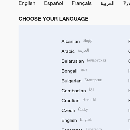
English
Español
Français
العربية
Ру
CHOOSE YOUR LANGUAGE
Albanian
Shqip
Arabic
العربية
Belarusian
Беларуская
Bengali
বাংলা
Bulgarian
Български
Cambodian
ខ្មែរ
Croatian
Hrvatski
Czech
Český
English
English
Esperanto