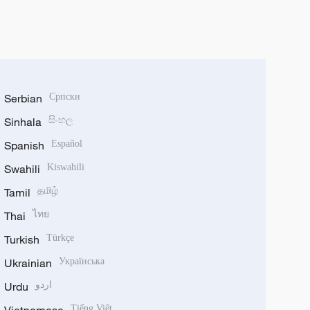
Serbian
Српски
Sinhala
සිංහල
Spanish
Español
Swahili
Kiswahili
Tamil
தமிழ்
Thai
ไทย
Turkish
Türkçe
Ukrainian
Українська
Urdu
اردو
Tiếng Việt