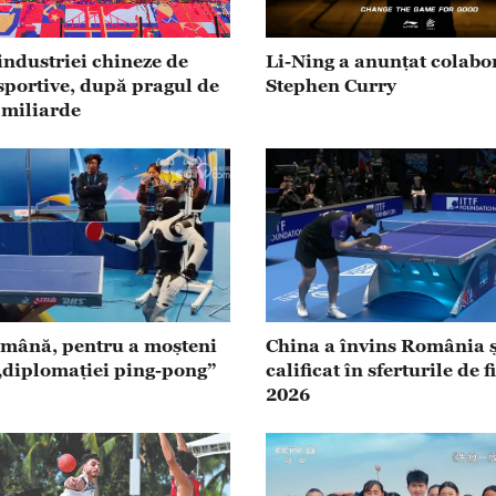
 industriei chineze de
Li-Ning a anunțat colabo
 sportive, după pragul de
Stephen Curry
 miliarde
mână, pentru a moșteni
China a învins România ș
 „diplomației ping-pong”
calificat în sferturile de 
2026