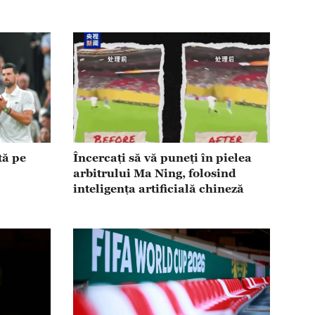
tă pe
Încercați să vă puneți în pielea
arbitrului Ma Ning, folosind
inteligența artificială chineză