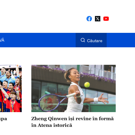
VĂ
Căutare
upa
Zheng Qinwen își revine în formă
în Atena istorică