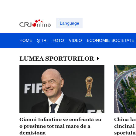
Language
HOME
ȘTIRI
FOTO
VIDEO
ECONOMIE-SOCIETATE
LUMEA SPORTURILOR
Gianni Infantino se confruntă cu
China la
o presiune tot mai mare de a
cincinal
demisiona
sportulu