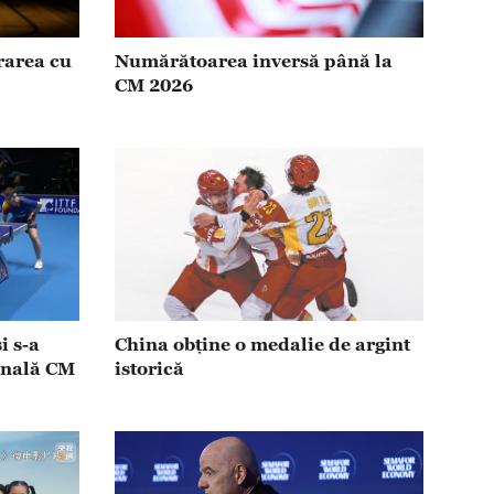
rarea cu
Numărătoarea inversă până la
CM 2026
i s-a
China obține o medalie de argint
finală CM
istorică