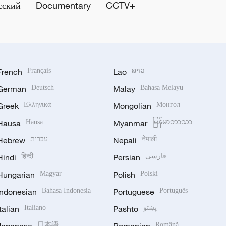
сский
Documentary
CCTV+
French
Français
Lao
ລາວ
German
Deutsch
Malay
Bahasa Melayu
Greek
Ελληνικά
Mongolian
Монгол
Hausa
Hausa
Myanmar
မြန်မာဘာသာ
Hebrew
עברית
Nepali
नेपाली
Hindi
हिन्दी
Persian
فارسی
Hungarian
Magyar
Polish
Polski
Indonesian
Bahasa Indonesia
Portuguese
Português
Italian
Italiano
Pashto
پښتو
日本語
Română