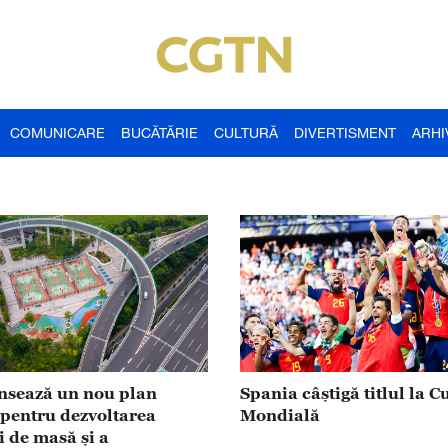
COMUNICARE
BUCĂTĂRIE
CULTURĂ
DIVERTISMENT
ARHI
nsează un nou plan
Spania câștigă titlul la C
 pentru dezvoltarea
Mondială
i de masă și a