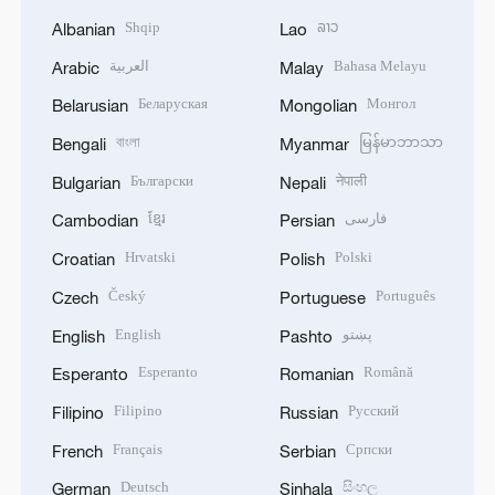
Shqip
ລາວ
Albanian
Lao
العربية
Bahasa Melayu
Arabic
Malay
Беларуская
Монгол
Belarusian
Mongolian
বাংলা
မြန်မာဘာသာ
Bengali
Myanmar
Български
नेपाली
Bulgarian
Nepali
ខ្មែរ
فارسی
Cambodian
Persian
Hrvatski
Polski
Croatian
Polish
Český
Português
Czech
Portuguese
English
پښتو
English
Pashto
Esperanto
Română
Esperanto
Romanian
Filipino
Русский
Filipino
Russian
Français
Српски
French
Serbian
Deutsch
සිංහල
German
Sinhala