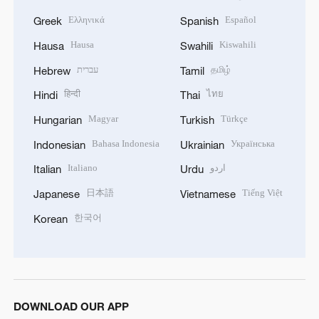
Ελληνικά
Español
Greek
Spanish
Hausa
Kiswahili
Hausa
Swahili
עברית
தமிழ்
Hebrew
Tamil
हिन्दी
ไทย
Hindi
Thai
Magyar
Türkçe
Hungarian
Turkish
Bahasa Indonesia
Українська
Indonesian
Ukrainian
Italiano
اردو
Italian
Urdu
日本語
Tiếng Việt
Japanese
Vietnamese
한국어
Korean
DOWNLOAD OUR APP