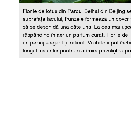
Florile de lotus din Parcul Beihai din Beijing s
suprafața lacului, frunzele formează un covor v
să se deschidă una câte una. La cea mai ușoar
încep
răspândind în aer un parfum curat. Florile de 
,
un peisaj elegant şi rafinat. Vizitatorii pot înc
ează
lungul malurilor pentru a admira priveliștea po
ge de-a