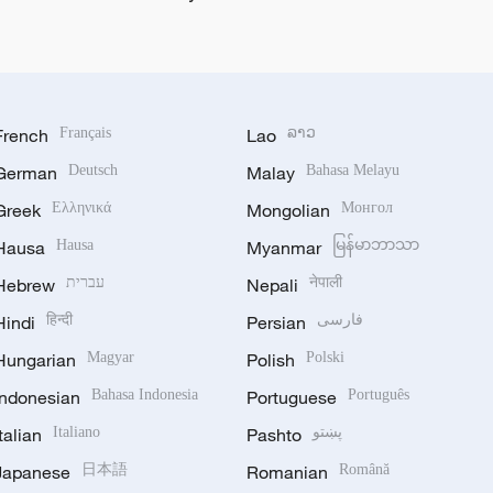
French
Français
Lao
ລາວ
German
Deutsch
Malay
Bahasa Melayu
Greek
Ελληνικά
Mongolian
Монгол
Hausa
Hausa
Myanmar
မြန်မာဘာသာ
Hebrew
עברית
Nepali
नेपाली
Hindi
हिन्दी
Persian
فارسی
Hungarian
Magyar
Polish
Polski
Indonesian
Bahasa Indonesia
Portuguese
Português
Italian
Italiano
Pashto
پښتو
Japanese
日本語
Romanian
Română