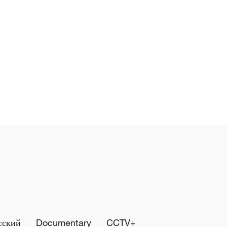
сский
Documentary
CCTV+