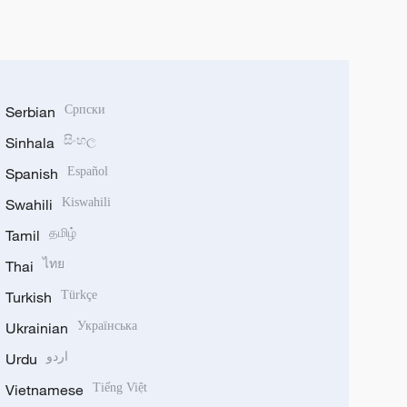
Serbian
Српски
Sinhala
සිංහල
Spanish
Español
Swahili
Kiswahili
Tamil
தமிழ்
Thai
ไทย
Turkish
Türkçe
Ukrainian
Українська
Urdu
اردو
Vietnamese
Tiếng Việt