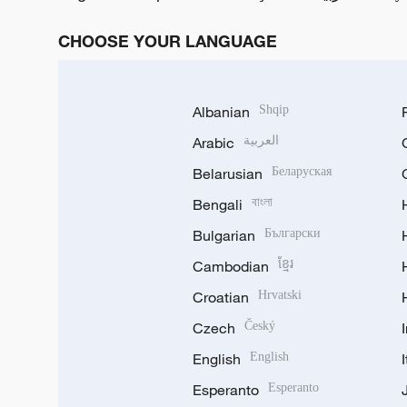
CHOOSE YOUR LANGUAGE
Albanian
Shqip
Arabic
العربية
Belarusian
Беларуская
Bengali
বাংলা
Bulgarian
Български
Cambodian
ខ្មែរ
Croatian
Hrvatski
Czech
Český
English
English
Esperanto
Esperanto