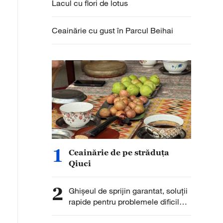
Lacul cu flori de lotus
Ceainărie cu gust în Parcul Beihai
1
Ceainărie de pe străduța
Qiuci
2
Ghișeul de sprijin garantat, soluții
rapide pentru problemele dificile
ale cetățenilor