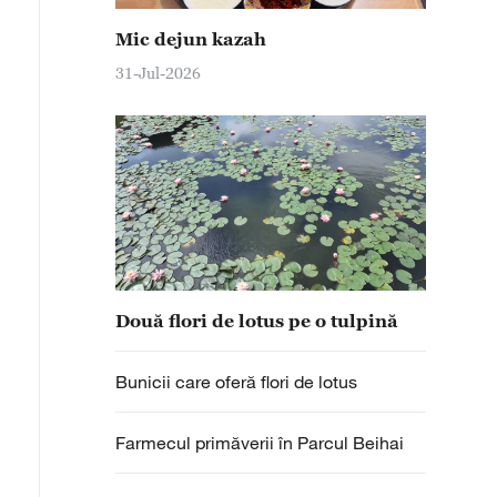
orile de lotus din Parcul Beihai din Beijing se află în pe
Mic dejun kazah
prafața lacului, frunzele formează un covor verde, iar flo
 se deschidă una câte una. La cea mai ușoară adiere de 
31-Jul-2026
spândind în aer un parfum curat. Florile de lotus și Pag
 peisaj elegant şi rafinat. Vizitatorii pot închiria o barcă
ngul malurilor pentru a admira priveliștea poetică specifi
Două flori de lotus pe o tulpină
Bunicii care oferă flori de lotus
Farmecul primăverii în Parcul Beihai