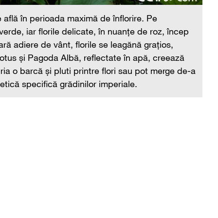
Fl
e află în perioada maximă de înflorire. Pe
su
erde, iar florile delicate, în nuanțe de roz, încep
să
ă adiere de vânt, florile se leagănă grațios,
ră
lotus și Pagoda Albă, reflectate în apă, creează
un
hiria o barcă și pluti printre flori sau pot merge de-a
lu
etică specifică grădinilor imperiale.