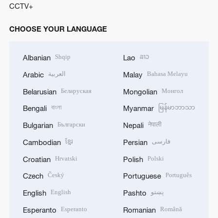
CCTV+
CHOOSE YOUR LANGUAGE
Shqip
ລາວ
Albanian
Lao
العربية
Bahasa Melayu
Arabic
Malay
Беларуская
Монгол
Belarusian
Mongolian
বাংলা
မြန်မာဘာသာ
Bengali
Myanmar
Български
नेपाली
Bulgarian
Nepali
ខ្មែរ
فارسی
Cambodian
Persian
Hrvatski
Polski
Croatian
Polish
Český
Português
Czech
Portuguese
English
پښتو
English
Pashto
Esperanto
Română
Esperanto
Romanian