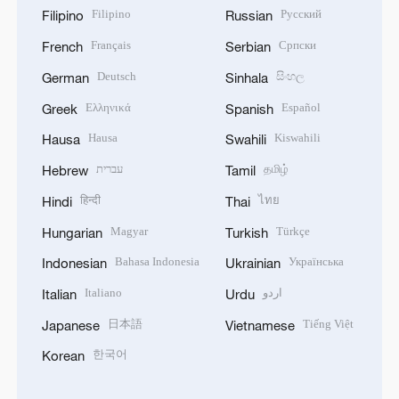
Filipino
Русский
Filipino
Russian
Français
Српски
French
Serbian
Deutsch
සිංහල
German
Sinhala
Ελληνικά
Español
Greek
Spanish
Hausa
Kiswahili
Hausa
Swahili
עברית
தமிழ்
Hebrew
Tamil
हिन्दी
ไทย
Hindi
Thai
Magyar
Türkçe
Hungarian
Turkish
Bahasa Indonesia
Українська
Indonesian
Ukrainian
Italiano
اردو
Italian
Urdu
日本語
Tiếng Việt
Japanese
Vietnamese
한국어
Korean