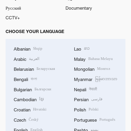
Русский
Documentary
CCTV+
CHOOSE YOUR LANGUAGE
Shqip
ລາວ
Albanian
Lao
العربية
Bahasa Melayu
Arabic
Malay
Беларуская
Монгол
Belarusian
Mongolian
বাংলা
မြန်မာဘာသာ
Bengali
Myanmar
Български
नेपाली
Bulgarian
Nepali
ខ្មែរ
فارسی
Cambodian
Persian
Hrvatski
Polski
Croatian
Polish
Český
Português
Czech
Portuguese
English
پښتو
English
Pashto