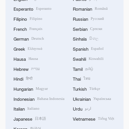
Esperanto
Română
Esperanto
Romanian
Filipino
Русский
Filipino
Russian
Français
Српски
French
Serbian
Deutsch
සිංහල
German
Sinhala
Ελληνικά
Español
Greek
Spanish
Hausa
Kiswahili
Hausa
Swahili
עברית
தமிழ்
Hebrew
Tamil
हिन्दी
ไทย
Hindi
Thai
Magyar
Türkçe
Hungarian
Turkish
Bahasa Indonesia
Українська
Indonesian
Ukrainian
Italiano
اردو
Italian
Urdu
日本語
Tiếng Việt
Japanese
Vietnamese
한국어
Korean