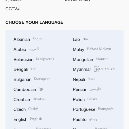
CCTV+
CHOOSE YOUR LANGUAGE
Shqip
ລາວ
Albanian
Lao
العربية
Bahasa Melayu
Arabic
Malay
Беларуская
Монгол
Belarusian
Mongolian
বাংলা
မြန်မာဘာသာ
Bengali
Myanmar
Български
नेपाली
Bulgarian
Nepali
ខ្មែរ
فارسی
Cambodian
Persian
Hrvatski
Polski
Croatian
Polish
Český
Português
Czech
Portuguese
English
پښتو
English
Pashto
Esperanto
Română