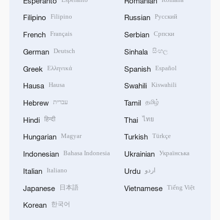
Esperanto
Romanian
Filipino
Русский
Filipino
Russian
Français
Српски
French
Serbian
Deutsch
සිංහල
German
Sinhala
Ελληνικά
Español
Greek
Spanish
Hausa
Kiswahili
Hausa
Swahili
עברית
தமிழ்
Hebrew
Tamil
हिन्दी
ไทย
Hindi
Thai
Magyar
Türkçe
Hungarian
Turkish
Bahasa Indonesia
Українська
Indonesian
Ukrainian
Italiano
اردو
Italian
Urdu
日本語
Tiếng Việt
Japanese
Vietnamese
한국어
Korean