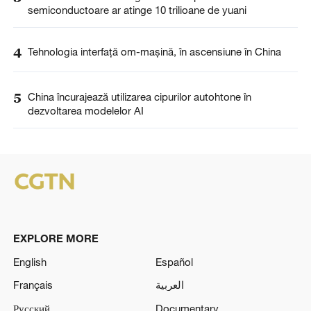
semiconductoare ar atinge 10 trilioane de yuani
4
Tehnologia interfață om-mașină, în ascensiune în China
5
China încurajează utilizarea cipurilor autohtone în
dezvoltarea modelelor AI
EXPLORE MORE
English
Español
Français
العربية
Русский
Documentary