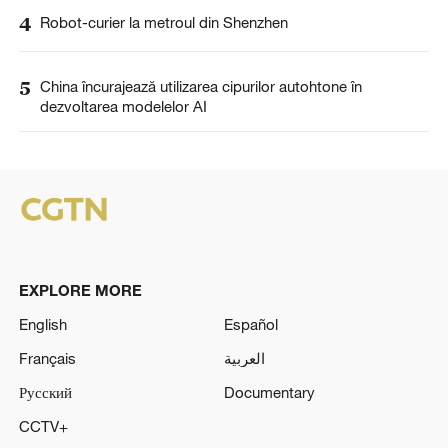
4
Robot-curier la metroul din Shenzhen
5
China încurajează utilizarea cipurilor autohtone în
dezvoltarea modelelor AI
EXPLORE MORE
English
Español
Français
العربية
Русский
Documentary
CCTV+