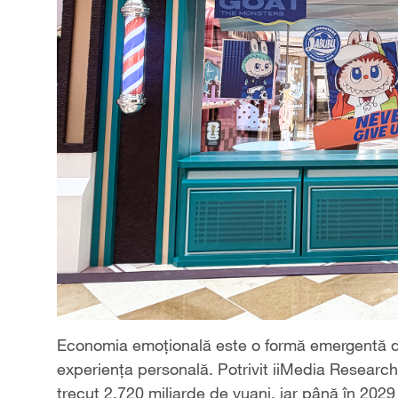
Economia emoțională este o formă emergentă de
experiența personală. Potrivit iiMedia Research
trecut 2.720 miliarde de yuani, iar până în 2029