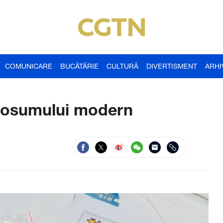
COMUNICARE
BUCĂTĂRIE
CULTURĂ
DIVERTISMENT
ARHI
cosumului modern