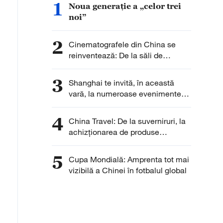
1
Noua generație a „celor trei
noi”
2
Cinematografele din China se
reinventează: De la săli de
proiecție la centre de divertisment
și consum
3
Shanghai te invită, în această
vară, la numeroase evenimente
sportive, culturale și turistice
4
China Travel: De la suverniruri, la
achizționarea de produse
inteligente
5
Cupa Mondială: Amprenta tot mai
vizibilă a Chinei în fotbalul global