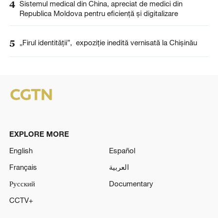
4
Sistemul medical din China, apreciat de medici din
Republica Moldova pentru eficiență și digitalizare
5
„Firul identității”, expoziție inedită vernisată la Chișinău
EXPLORE MORE
English
Español
Français
العربية
Русский
Documentary
CCTV+