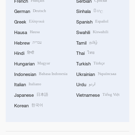
Français
Српски
French
Serbian
Deutsch
සිංහල
German
Sinhala
Ελληνικά
Español
Greek
Spanish
Hausa
Kiswahili
Hausa
Swahili
עברית
தமிழ்
Hebrew
Tamil
हिन्दी
ไทย
Hindi
Thai
Magyar
Türkçe
Hungarian
Turkish
Bahasa Indonesia
Українська
Indonesian
Ukrainian
Italiano
اردو
Italian
Urdu
日本語
Tiếng Việt
Japanese
Vietnamese
한국어
Korean