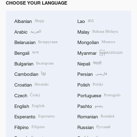
CHOOSE YOUR LANGUAGE
Shqip
ລາວ
Albanian
Lao
العربية
Bahasa Melayu
Arabic
Malay
Беларуская
Монгол
Belarusian
Mongolian
বাংলা
မြန်မာဘာသာ
Bengali
Myanmar
Български
नेपाली
Bulgarian
Nepali
ខ្មែរ
فارسی
Cambodian
Persian
Hrvatski
Polski
Croatian
Polish
Český
Português
Czech
Portuguese
English
پښتو
English
Pashto
Esperanto
Română
Esperanto
Romanian
Filipino
Русский
Filipino
Russian