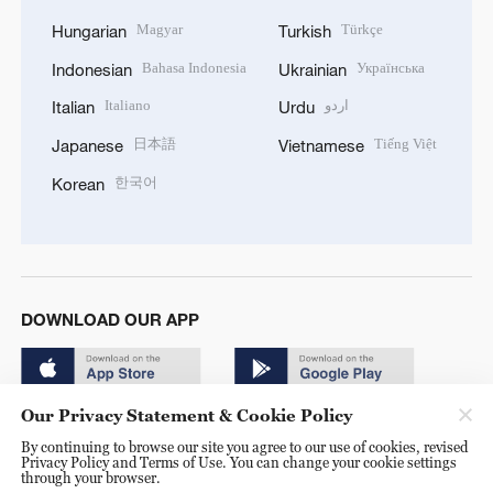
Magyar
Türkçe
Hungarian
Turkish
Bahasa Indonesia
Українська
Indonesian
Ukrainian
Italiano
اردو
Italian
Urdu
日本語
Tiếng Việt
Japanese
Vietnamese
한국어
Korean
DOWNLOAD OUR APP
Our Privacy Statement & Cookie Policy
By continuing to browse our site you agree to our use of cookies, revised
Privacy Policy and Terms of Use. You can change your cookie settings
through your browser.
© China Radio International.CRI. All Rights Reserved. 16A