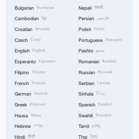
Български
नेपाली
Bulgarian
Nepali
ខ្មែរ
فارسی
Cambodian
Persian
Hrvatski
Polski
Croatian
Polish
Český
Português
Czech
Portuguese
English
پښتو
English
Pashto
Esperanto
Română
Esperanto
Romanian
Filipino
Русский
Filipino
Russian
Français
Српски
French
Serbian
Deutsch
සිංහල
German
Sinhala
Ελληνικά
Español
Greek
Spanish
Hausa
Kiswahili
Hausa
Swahili
עברית
தமிழ்
Hebrew
Tamil
हिन्दी
ไทย
Hindi
Thai