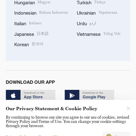
Magyar
Türkçe
Hungarian
Turkish
Bahasa Indonesia
Українська
Indonesian
Ukrainian
Italiano
اردو
Italian
Urdu
日本語
Tiếng Việt
Japanese
Vietnamese
한국어
Korean
DOWNLOAD OUR APP
Our Privacy Statement & Cookie Policy
By continuing to browse our site you agree to our use of cookies, revised
Privacy Policy and Terms of Use. You can change your cookie settings
through your browser.
© China Radio International.CRI. All Rights Reserved. 16A
Shijingshan Road, Beijing, China. 100040