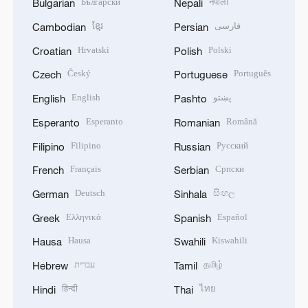
Български
नेपाली
Bulgarian
Nepali
ខ្មែរ
فارسی
Cambodian
Persian
Hrvatski
Polski
Croatian
Polish
Český
Português
Czech
Portuguese
English
پښتو
English
Pashto
Esperanto
Română
Esperanto
Romanian
Filipino
Русский
Filipino
Russian
Français
Српски
French
Serbian
Deutsch
සිංහල
German
Sinhala
Ελληνικά
Español
Greek
Spanish
Hausa
Kiswahili
Hausa
Swahili
עברית
தமிழ்
Hebrew
Tamil
हिन्दी
ไทย
Hindi
Thai