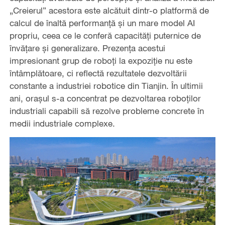
„Creierul” acestora este alcătuit dintr-o platformă de
calcul de înaltă performanță și un mare model AI
propriu, ceea ce le conferă capacități puternice de
învățare și generalizare. Prezența acestui
impresionant grup de roboți la expoziție nu este
întâmplătoare, ci reflectă rezultatele dezvoltării
constante a industriei robotice din Tianjin. În ultimii
ani, orașul s-a concentrat pe dezvoltarea roboților
industriali capabili să rezolve probleme concrete în
medii industriale complexe.