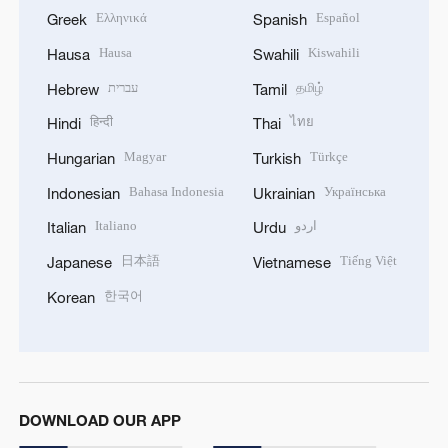
Ελληνικά
Español
Greek
Spanish
Hausa
Kiswahili
Hausa
Swahili
עברית
தமிழ்
Hebrew
Tamil
हिन्दी
ไทย
Hindi
Thai
Magyar
Türkçe
Hungarian
Turkish
Bahasa Indonesia
Українська
Indonesian
Ukrainian
Italiano
اردو
Italian
Urdu
日本語
Tiếng Việt
Japanese
Vietnamese
한국어
Korean
DOWNLOAD OUR APP