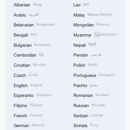
Shqip
ລາວ
Albanian
Lao
العربية
Bahasa Melayu
Arabic
Malay
Беларуская
Монгол
Belarusian
Mongolian
বাংলা
မြန်မာဘာသာ
Bengali
Myanmar
Български
नेपाली
Bulgarian
Nepali
ខ្មែរ
فارسی
Cambodian
Persian
Hrvatski
Polski
Croatian
Polish
Český
Português
Czech
Portuguese
English
پښتو
English
Pashto
Esperanto
Română
Esperanto
Romanian
Filipino
Русский
Filipino
Russian
Français
Српски
French
Serbian
Deutsch
සිංහල
German
Sinhala