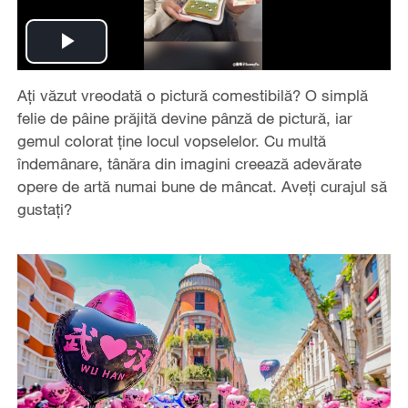
Play
Ați văzut vreodată o pictură comestibilă? O simplă
Video
felie de pâine prăjită devine pânză de pictură, iar
gemul colorat ține locul vopselelor. Cu multă
îndemânare, tânăra din imagini creează adevărate
opere de artă numai bune de mâncat. Aveți curajul să
gustați?