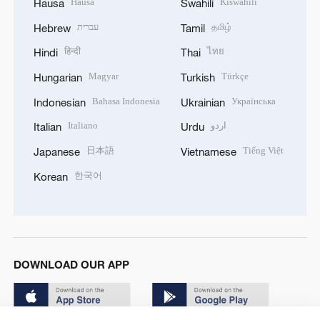
Hausa
Kiswahili
Hausa
Swahili
עברית
தமிழ்
Hebrew
Tamil
हिन्दी
ไทย
Hindi
Thai
Magyar
Türkçe
Hungarian
Turkish
Bahasa Indonesia
Українська
Indonesian
Ukrainian
Italiano
اردو
Italian
Urdu
日本語
Tiếng Việt
Japanese
Vietnamese
한국어
Korean
DOWNLOAD OUR APP