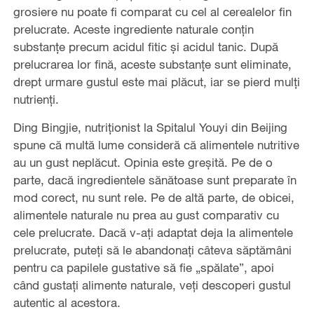
grosiere nu poate fi comparat cu cel al cerealelor fin
prelucrate. Aceste ingrediente naturale conțin
substanțe precum acidul fitic și acidul tanic. După
prelucrarea lor fină, aceste substanțe sunt eliminate,
drept urmare gustul este mai plăcut, iar se pierd mulți
nutrienți.
Ding Bingjie, nutriționist la Spitalul Youyi din Beijing
spune că multă lume consideră că alimentele nutritive
au un gust neplăcut. Opinia este greșită. Pe de o
parte, dacă ingredientele sănătoase sunt preparate în
mod corect, nu sunt rele. Pe de altă parte, de obicei,
alimentele naturale nu prea au gust comparativ cu
cele prelucrate. Dacă v-ați adaptat deja la alimentele
prelucrate, puteți să le abandonați câteva săptămâni
pentru ca papilele gustative să fie „spălate”, apoi
când gustați alimente naturale, veți descoperi gustul
autentic al acestora.