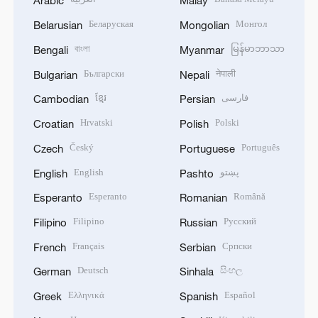
Arabic
Malay
Беларуская
Монгол
Belarusian
Mongolian
বাংলা
မြန်မာဘာသာ
Bengali
Myanmar
Български
नेपाली
Bulgarian
Nepali
ខ្មែរ
فارسی
Cambodian
Persian
Hrvatski
Polski
Croatian
Polish
Český
Português
Czech
Portuguese
English
پښتو
English
Pashto
Esperanto
Română
Esperanto
Romanian
Filipino
Русский
Filipino
Russian
Français
Српски
French
Serbian
Deutsch
සිංහල
German
Sinhala
Ελληνικά
Español
Greek
Spanish