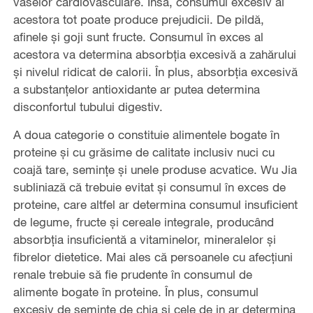
vaselor cardiovasculare. Însă, consumul excesiv al
acestora tot poate produce prejudicii. De pildă,
afinele și goji sunt fructe. Consumul în exces al
acestora va determina absorbția excesivă a zahărului
și nivelul ridicat de calorii. În plus, absorbția excesivă
a substanțelor antioxidante ar putea determina
disconfortul tubului digestiv.
A doua categorie o constituie alimentele bogate în
proteine și cu grăsime de calitate inclusiv nuci cu
coajă tare, semințe și unele produse acvatice. Wu Jia
subliniază că trebuie evitat și consumul în exces de
proteine, care altfel ar determina consumul insuficient
de legume, fructe și cereale integrale, producând
absorbția insuficientă a vitaminelor, mineralelor și
fibrelor dietetice. Mai ales că persoanele cu afecțiuni
renale trebuie să fie prudente în consumul de
alimente bogate în proteine. În plus, consumul
excesiv de semințe de chia și cele de in ar determina