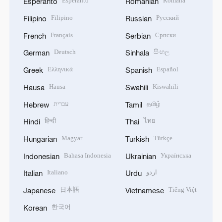
Esperanto
Română
Esperanto
Romanian
Filipino
Русский
Filipino
Russian
Français
Српски
French
Serbian
Deutsch
සිංහල
German
Sinhala
Ελληνικά
Español
Greek
Spanish
Hausa
Kiswahili
Hausa
Swahili
עברית
தமிழ்
Hebrew
Tamil
हिन्दी
ไทย
Hindi
Thai
Magyar
Türkçe
Hungarian
Turkish
Bahasa Indonesia
Українська
Indonesian
Ukrainian
Italiano
اردو
Italian
Urdu
日本語
Tiếng Việt
Japanese
Vietnamese
한국어
Korean