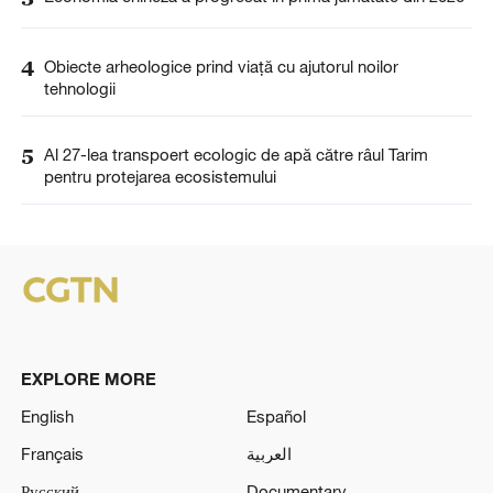
4
Obiecte arheologice prind viață cu ajutorul noilor
tehnologii
5
Al 27-lea transpoert ecologic de apă către râul Tarim
pentru protejarea ecosistemului
EXPLORE MORE
English
Español
Français
العربية
Русский
Documentary