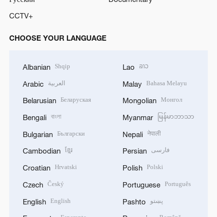
CCTV+
CHOOSE YOUR LANGUAGE
Shqip
ລາວ
Albanian
Lao
العربية
Bahasa Melayu
Arabic
Malay
Беларуская
Монгол
Belarusian
Mongolian
বাংলা
မြန်မာဘာသာ
Bengali
Myanmar
Български
नेपाली
Bulgarian
Nepali
ខ្មែរ
فارسی
Cambodian
Persian
Hrvatski
Polski
Croatian
Polish
Český
Português
Czech
Portuguese
English
پښتو
English
Pashto