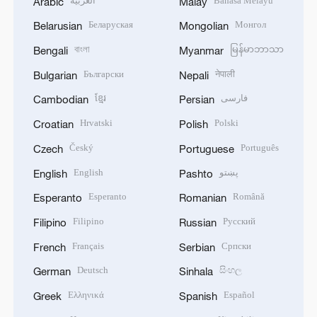
العربية
Bahasa Melayu
Arabic
Malay
Беларуская
Монгол
Belarusian
Mongolian
বাংলা
မြန်မာဘာသာ
Bengali
Myanmar
Български
नेपाली
Bulgarian
Nepali
ខ្មែរ
فارسی
Cambodian
Persian
Hrvatski
Polski
Croatian
Polish
Český
Português
Czech
Portuguese
English
پښتو
English
Pashto
Esperanto
Română
Esperanto
Romanian
Filipino
Русский
Filipino
Russian
Français
Српски
French
Serbian
Deutsch
සිංහල
German
Sinhala
Ελληνικά
Español
Greek
Spanish