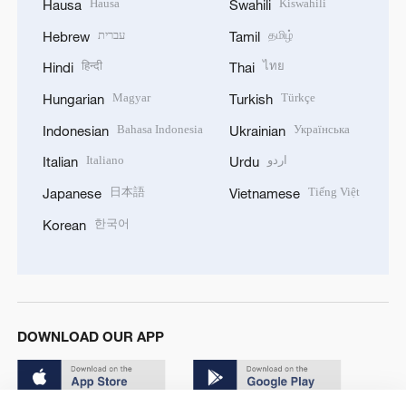
Hausa
Kiswahili
Hausa
Swahili
עברית
தமிழ்
Hebrew
Tamil
हिन्दी
ไทย
Hindi
Thai
Magyar
Türkçe
Hungarian
Turkish
Bahasa Indonesia
Українська
Indonesian
Ukrainian
Italiano
اردو
Italian
Urdu
日本語
Tiếng Việt
Japanese
Vietnamese
한국어
Korean
DOWNLOAD OUR APP