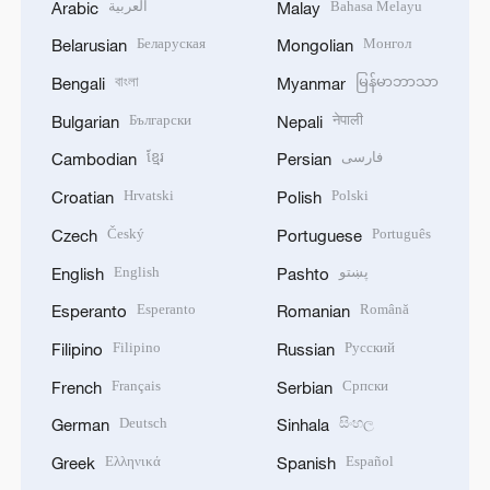
العربية
Bahasa Melayu
Arabic
Malay
Беларуская
Монгол
Belarusian
Mongolian
বাংলা
မြန်မာဘာသာ
Bengali
Myanmar
Български
नेपाली
Bulgarian
Nepali
ខ្មែរ
فارسی
Cambodian
Persian
Hrvatski
Polski
Croatian
Polish
Český
Português
Czech
Portuguese
English
پښتو
English
Pashto
Esperanto
Română
Esperanto
Romanian
Filipino
Русский
Filipino
Russian
Français
Српски
French
Serbian
Deutsch
සිංහල
German
Sinhala
Ελληνικά
Español
Greek
Spanish