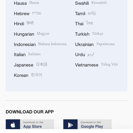
Hausa
Kiswahili
Hausa
Swahili
עברית
தமிழ்
Hebrew
Tamil
हिन्दी
ไทย
Hindi
Thai
Magyar
Türkçe
Hungarian
Turkish
Bahasa Indonesia
Українська
Indonesian
Ukrainian
Italiano
اردو
Italian
Urdu
日本語
Tiếng Việt
Japanese
Vietnamese
한국어
Korean
DOWNLOAD OUR APP