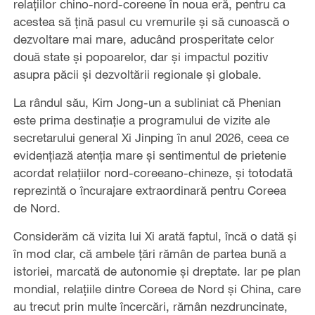
relațiilor chino-nord-coreene în noua eră, pentru ca
acestea să țină pasul cu vremurile și să cunoască o
dezvoltare mai mare, aducând prosperitate celor
două state și popoarelor, dar și impactul pozitiv
asupra păcii și dezvoltării regionale și globale.
La rândul său, Kim Jong-un a subliniat că Phenian
este prima destinație a programului de vizite ale
secretarului general Xi Jinping în anul 2026, ceea ce
evidențiază atenția mare și sentimentul de prietenie
acordat relațiilor nord-coreeano-chineze, și totodată
reprezintă o încurajare extraordinară pentru Coreea
de Nord.
Considerăm că vizita lui Xi arată faptul, încă o dată și
în mod clar, că ambele țări rămân de partea bună a
istoriei, marcată de autonomie și dreptate. Iar pe plan
mondial, relațiile dintre Coreea de Nord și China, care
au trecut prin multe încercări, rămân nezdruncinate,