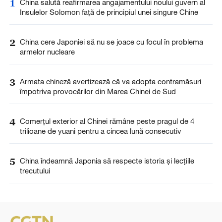
1
China salută reafirmarea angajamentului noului guvern al
Insulelor Solomon față de principiul unei singure Chine
2
China cere Japoniei să nu se joace cu focul în problema
armelor nucleare
3
Armata chineză avertizează că va adopta contramăsuri
împotriva provocărilor din Marea Chinei de Sud
4
Comerțul exterior al Chinei rămâne peste pragul de 4
trilioane de yuani pentru a cincea lună consecutiv
5
China îndeamnă Japonia să respecte istoria și lecțiile
trecutului