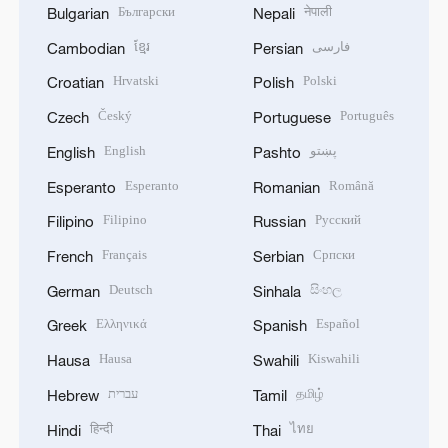
Български
नेपाली
Bulgarian
Nepali
ខ្មែរ
فارسی
Cambodian
Persian
Hrvatski
Polski
Croatian
Polish
Český
Português
Czech
Portuguese
English
پښتو
English
Pashto
Esperanto
Română
Esperanto
Romanian
Filipino
Русский
Filipino
Russian
Français
Српски
French
Serbian
Deutsch
සිංහල
German
Sinhala
Ελληνικά
Español
Greek
Spanish
Hausa
Kiswahili
Hausa
Swahili
עברית
தமிழ்
Hebrew
Tamil
हिन्दी
ไทย
Hindi
Thai