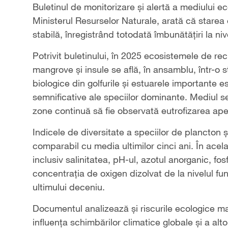
Buletinul de monitorizare și alertă a mediului ec
Ministerul Resurselor Naturale, arată că starea
stabilă, înregistrând totodată îmbunătățiri la nive
Potrivit buletinului, în 2025 ecosistemele de rec
mangrove și insule se află, în ansamblu, într-o 
biologice din golfurile și estuarele importante e
semnificative ale speciilor dominante. Mediul 
zone continuă să fie observată eutrofizarea ape
Indicele de diversitate a speciilor de plancton
comparabil cu media ultimilor cinci ani. În acela
inclusiv salinitatea, pH-ul, azotul anorganic, fos
concentrația de oxigen dizolvat de la nivelul fu
ultimului deceniu.
Documentul analizează și riscurile ecologice m
influența schimbărilor climatice globale și a alt