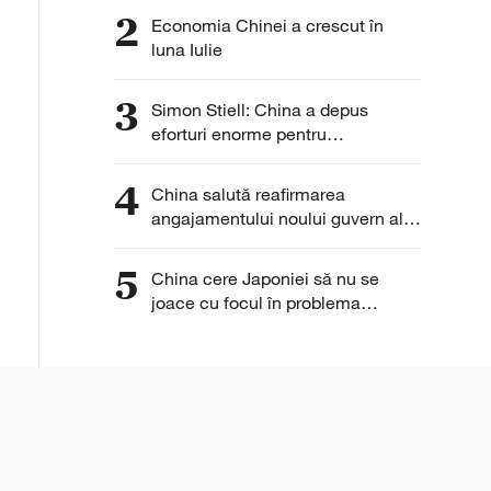
2
Economia Chinei a crescut în
luna Iulie
3
Simon Stiell: China a depus
eforturi enorme pentru
decarbonizare
4
China salută reafirmarea
angajamentului noului guvern al
Insulelor Solomon față de
principiul unei singure Chine
5
China cere Japoniei să nu se
joace cu focul în problema
armelor nucleare