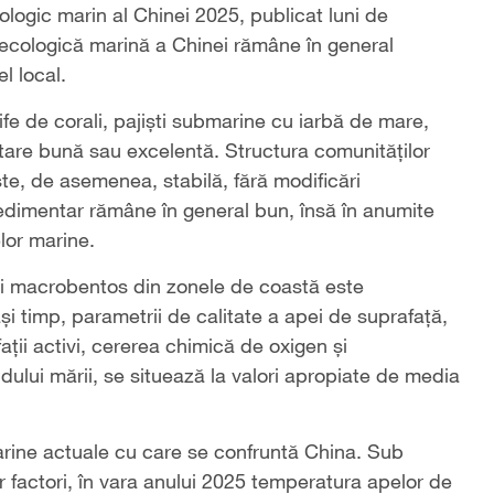
ologic marin al Chinei 2025, publicat luni de
 ecologică marină a Chinei rămâne în general
l local.
ife de corali, pajiști submarine cu iarbă de mare,
stare bună sau excelentă. Structura comunităților
ste, de asemenea, stabilă, fără modificări
sedimentar rămâne în general bun, însă în anumite
lor marine.
 și macrobentos din zonele de coastă este
și timp, parametrii de calitate a apei de suprafață,
fații activi, cererea chimică de oxigen și
ndului mării, se situează la valori apropiate de media
arine actuale cu care se confruntă China. Sub
or factori, în vara anului 2025 temperatura apelor de