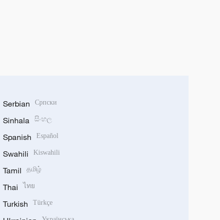
Serbian
Српски
Sinhala
සිංහල
Spanish
Español
Swahili
Kiswahili
Tamil
தமிழ்
Thai
ไทย
Turkish
Türkçe
Українська