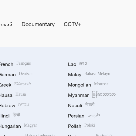
сский
Documentary
CCTV+
French
Français
Lao
ລາວ
German
Deutsch
Malay
Bahasa Melayu
Greek
Ελληνικά
Mongolian
Монгол
Hausa
Hausa
Myanmar
မြန်မာဘာသာ
Hebrew
עברית
Nepali
नेपाली
Hindi
हिन्दी
Persian
فارسی
Hungarian
Magyar
Polish
Polski
Bahasa Indonesia
Português