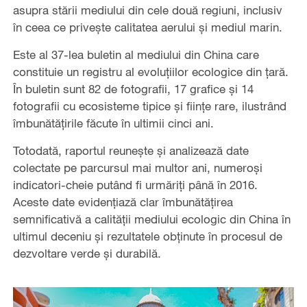
asupra stării mediului din cele două regiuni, inclusiv
în ceea ce privește calitatea aerului și mediul marin.
Este al 37-lea buletin al mediului din China care
constituie un registru al evoluțiilor ecologice din țară.
În buletin sunt 82 de fotografii, 17 grafice și 14
fotografii cu ecosisteme tipice și ființe rare, ilustrând
îmbunătățirile făcute în ultimii cinci ani.
Totodată, raportul reunește și analizează date
colectate pe parcursul mai multor ani, numeroși
indicatori-cheie putând fi urmăriți până în 2016.
Aceste date evidențiază clar îmbunătățirea
semnificativă a calității mediului ecologic din China în
ultimul deceniu și rezultatele obținute în procesul de
dezvoltare verde și durabilă.