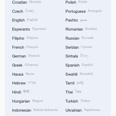
Hrvatski
Polski
Croatian
Polish
Český
Português
Czech
Portuguese
English
پښتو
English
Pashto
Esperanto
Română
Esperanto
Romanian
Filipino
Русский
Filipino
Russian
Français
Српски
French
Serbian
Deutsch
සිංහල
German
Sinhala
Ελληνικά
Español
Greek
Spanish
Hausa
Kiswahili
Hausa
Swahili
עברית
தமிழ்
Hebrew
Tamil
हिन्दी
ไทย
Hindi
Thai
Magyar
Türkçe
Hungarian
Turkish
Bahasa Indonesia
Українська
Indonesian
Ukrainian