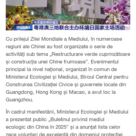
Cu prilejul Zilei Mondiale a Mediului, în numeroase
regiuni ale Chinei au fost organizate o serie de
activități sub tema „Restructurare verde cuprinzătoare
și construcția unei Chine frumoase”. Evenimentul
principal la nivel național, organizat în comun de
Ministerul Ecologiei și Mediului, Biroul Central pentru
Construirea Civilizației Civice și guvernele locale din
Guangdong, Hong Kong și Macao, a avut loc la
Guangzhou.
În cadrul manifestării, Ministerul Ecologiei și Mediului
a prezentat public „Buletinul privind mediul
ecologic din China în 2025” și a anunțat lista celor
zece voluntari de excelență din domeniul protecției