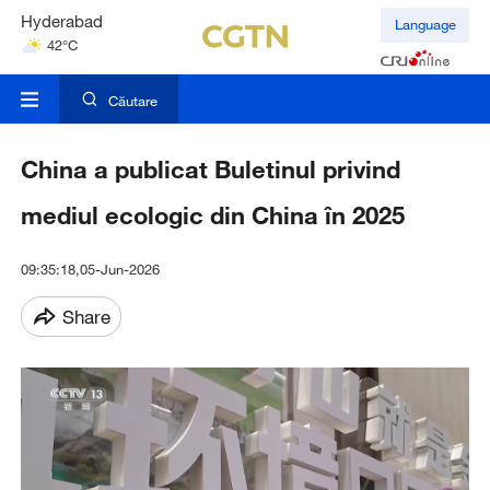
Hyderabad
Language
42°C
Mumbai
31°C
Căutare
Kuala Lumpur
31°C
China a publicat Buletinul privind
mediul ecologic din China în 2025
09:35:18,05-Jun-2026
Share