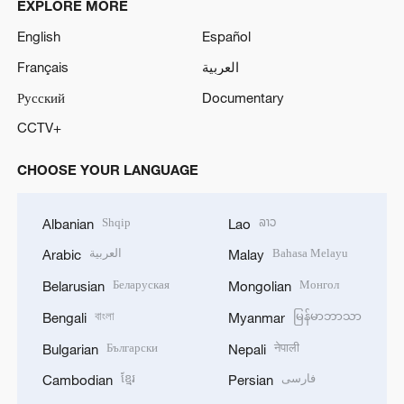
EXPLORE MORE
English
Español
Français
العربية
Русский
Documentary
CCTV+
CHOOSE YOUR LANGUAGE
Shqip
ລາວ
Albanian
Lao
العربية
Bahasa Melayu
Arabic
Malay
Беларуская
Монгол
Belarusian
Mongolian
বাংলা
မြန်မာဘာသာ
Bengali
Myanmar
Български
नेपाली
Bulgarian
Nepali
ខ្មែរ
فارسی
Cambodian
Persian