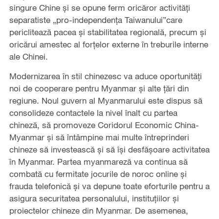
singure Chine și se opune ferm oricăror activități
separatiste „pro-independența Taiwanului”care
periclitează pacea și stabilitatea regională, precum și
oricărui amestec al forțelor externe în treburile interne
ale Chinei.
Modernizarea în stil chinezesc va aduce oportunități
noi de cooperare pentru Myanmar și alte țări din
regiune. Noul guvern al Myanmarului este dispus să
consolideze contactele la nivel înalt cu partea
chineză, să promoveze Coridorul Economic China-
Myanmar și să întâmpine mai multe întreprinderi
chineze să investească și să își desfășoare activitatea
în Myanmar. Partea myanmareză va continua să
combată cu fermitate jocurile de noroc online și
frauda telefonică și va depune toate eforturile pentru a
asigura securitatea personalului, instituțiilor și
proiectelor chineze din Myanmar. De asemenea,