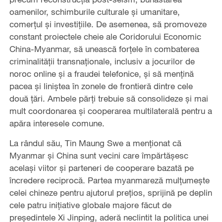
oamenilor, schimburile culturale și umanitare,
comerțul și investițiile. De asemenea, să promoveze
constant proiectele cheie ale Coridorului Economic
China-Myanmar, să unească forțele în combaterea
criminalității transnaționale, inclusiv a jocurilor de
noroc online și a fraudei telefonice, și să mențină
pacea și liniștea în zonele de frontieră dintre cele
două ţări. Ambele părți trebuie să consolideze și mai
mult coordonarea și cooperarea multilaterală pentru a
apăra interesele comune.
La rândul său, Tin Maung Swe a menţionat că
Myanmar și China sunt vecini care împărtășesc
același viitor și parteneri de cooperare bazată pe
încredere reciprocă. Partea myanmareză mulțumeşte
celei chineze pentru ajutorul prețios, sprijină pe deplin
cele patru inițiative globale majore făcut de
preşedintele Xi Jinping, aderă neclintit la politica unei