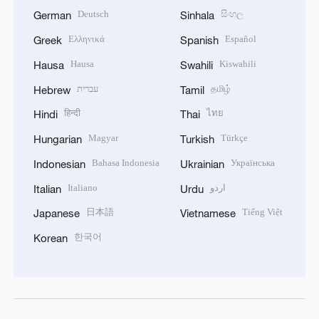
Deutsch
සිංහල
German
Sinhala
Ελληνικά
Español
Greek
Spanish
Hausa
Kiswahili
Hausa
Swahili
עברית
தமிழ்
Hebrew
Tamil
हिन्दी
ไทย
Hindi
Thai
Magyar
Türkçe
Hungarian
Turkish
Bahasa Indonesia
Українська
Indonesian
Ukrainian
Italiano
اردو
Italian
Urdu
日本語
Tiếng Việt
Japanese
Vietnamese
한국어
Korean