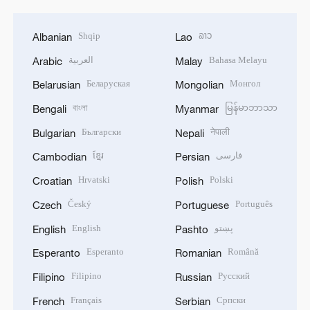
Shqip
ລາວ
Albanian
Lao
العربية
Bahasa Melayu
Arabic
Malay
Беларуская
Монгол
Belarusian
Mongolian
বাংলা
မြန်မာဘာသာ
Bengali
Myanmar
Български
नेपाली
Bulgarian
Nepali
ខ្មែរ
فارسی
Cambodian
Persian
Hrvatski
Polski
Croatian
Polish
Český
Português
Czech
Portuguese
English
پښتو
English
Pashto
Esperanto
Română
Esperanto
Romanian
Filipino
Русский
Filipino
Russian
Français
Српски
French
Serbian