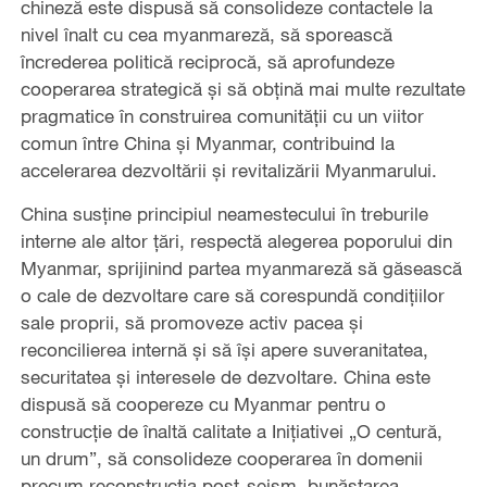
chineză este dispusă să consolideze contactele la
nivel înalt cu cea myanmareză, să sporească
încrederea politică reciprocă, să aprofundeze
cooperarea strategică și să obțină mai multe rezultate
pragmatice în construirea comunității cu un viitor
comun între China și Myanmar, contribuind la
accelerarea dezvoltării și revitalizării Myanmarului.
China susţine principiul neamestecului în treburile
interne ale altor ţări, respectă alegerea poporului din
Myanmar, sprijinind partea myanmareză să găsească
o cale de dezvoltare care să corespundă condițiilor
sale proprii, să promoveze activ pacea și
reconcilierea internă și să își apere suveranitatea,
securitatea și interesele de dezvoltare. China este
dispusă să coopereze cu Myanmar pentru o
construcție de înaltă calitate a Inițiativei „O centură,
un drum”, să consolideze cooperarea în domenii
precum reconstrucția post-seism, bunăstarea