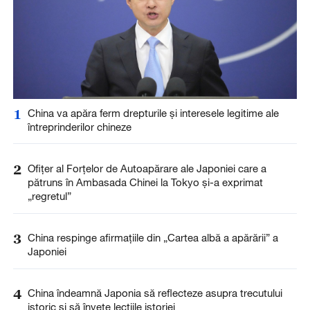
1
China va apăra ferm drepturile și interesele legitime ale
întreprinderilor chineze
2
Ofițer al Forțelor de Autoapărare ale Japoniei care a
pătruns în Ambasada Chinei la Tokyo și-a exprimat
„regretul”
3
China respinge afirmațiile din „Cartea albă a apărării” a
Japoniei
4
China îndeamnă Japonia să reflecteze asupra trecutului
istoric și să învețe lecțiile istoriei