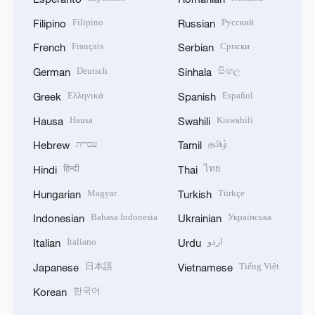
Filipino
Русский
Filipino
Russian
Français
Српски
French
Serbian
Deutsch
සිංහල
German
Sinhala
Ελληνικά
Español
Greek
Spanish
Hausa
Kiswahili
Hausa
Swahili
עברית
தமிழ்
Hebrew
Tamil
हिन्दी
ไทย
Hindi
Thai
Magyar
Türkçe
Hungarian
Turkish
Bahasa Indonesia
Українська
Indonesian
Ukrainian
Italiano
اردو
Italian
Urdu
日本語
Tiếng Việt
Japanese
Vietnamese
한국어
Korean