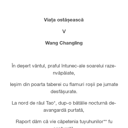
Viaţa ostăşească
Ⅴ
Wang Changling
În deşert vântul, praful întunec-ale soarelui raze-
nvăpăiate,
Ieşim din poarta taberei cu flamuri roşii pe jumate
desfăşurate.
La nord de râul Tao*, dup-o bătălie nocturnă de-
avangardă purtată,
Raport dăm că vie căpetenia tuyuhunilor** fu