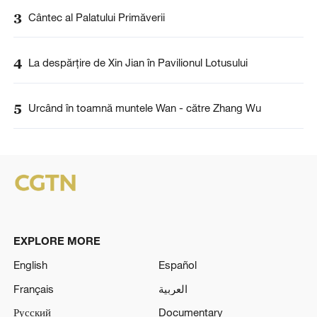
3
Cântec al Palatului Primăverii
4
La despărţire de Xin Jian în Pavilionul Lotusului
5
Urcând în toamnă muntele Wan - către Zhang Wu
EXPLORE MORE
English
Español
Français
العربية
Русский
Documentary