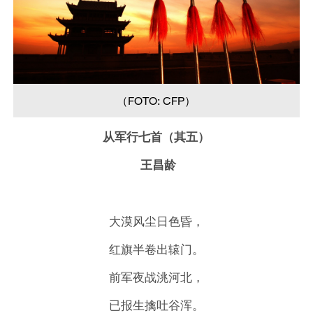
（FOTO: CFP）
从军行七首（其五）
王昌龄
大漠风尘日色昏，
红旗半卷出辕门。
前军夜战洮河北，
已报生擒吐谷浑。