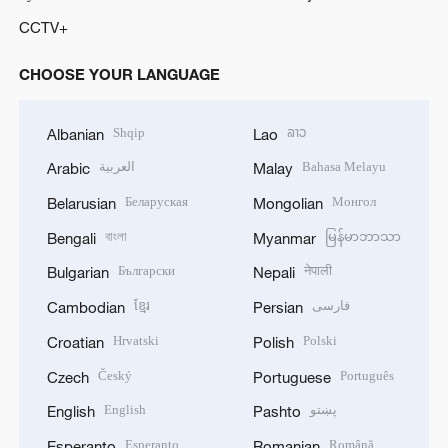
CCTV+
CHOOSE YOUR LANGUAGE
Shqip
ລາວ
Albanian
Lao
العربية
Bahasa Melayu
Arabic
Malay
Беларуская
Монгол
Belarusian
Mongolian
বাংলা
မြန်မာဘာသာ
Bengali
Myanmar
Български
नेपाली
Bulgarian
Nepali
ខ្មែរ
فارسی
Cambodian
Persian
Hrvatski
Polski
Croatian
Polish
Český
Português
Czech
Portuguese
English
پښتو
English
Pashto
Esperanto
Română
Esperanto
Romanian