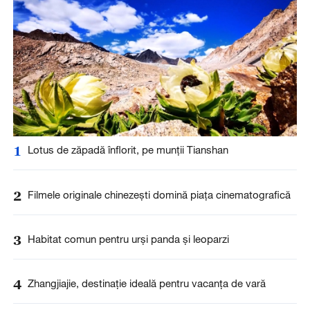
1
Lotus de zăpadă înflorit, pe munții Tianshan
2
Filmele originale chinezești domină piața cinematografică
3
Habitat comun pentru urși panda și leoparzi
4
Zhangjiajie, destinație ideală pentru vacanța de vară