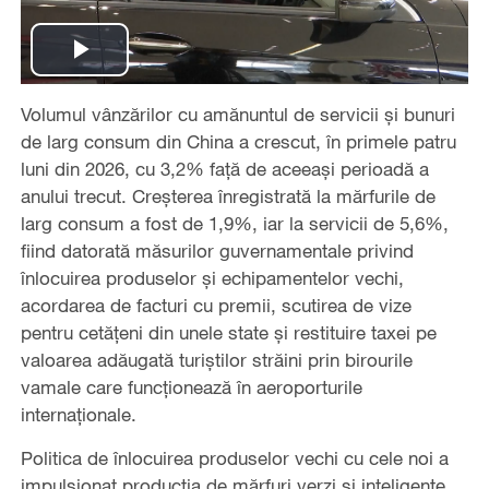
Play
Volumul vânzărilor cu amănuntul de servicii și bunuri
Video
de larg consum din China a crescut, în primele patru
luni din 2026, cu 3,2% față de aceeași perioadă a
anului trecut. Creșterea înregistrată la mărfurile de
larg consum a fost de 1,9%, iar la servicii de 5,6%,
fiind datorată măsurilor guvernamentale privind
înlocuirea produselor și echipamentelor vechi,
acordarea de facturi cu premii, scutirea de vize
pentru cetățeni din unele state și restituire taxei pe
valoarea adăugată turiștilor străini prin birourile
vamale care funcţionează în aeroporturile
internaţionale.
Politica de înlocuirea produselor vechi cu cele noi a
impulsionat producția de mărfuri verzi și inteligente.