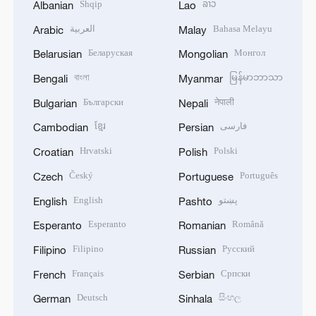
Shqip
ລາວ
Albanian
Lao
العربية
Bahasa Melayu
Arabic
Malay
Беларуская
Монгол
Belarusian
Mongolian
বাংলা
မြန်မာဘာသာ
Bengali
Myanmar
Български
नेपाली
Bulgarian
Nepali
ខ្មែរ
فارسی
Cambodian
Persian
Hrvatski
Polski
Croatian
Polish
Český
Português
Czech
Portuguese
English
پښتو
English
Pashto
Esperanto
Română
Esperanto
Romanian
Filipino
Русский
Filipino
Russian
Français
Српски
French
Serbian
Deutsch
සිංහල
German
Sinhala