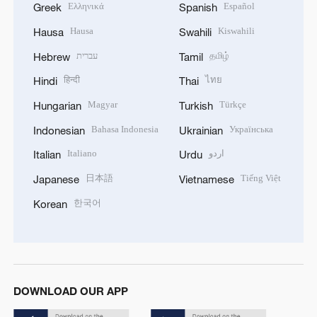
Ελληνικά
Español
Greek
Spanish
Hausa
Kiswahili
Hausa
Swahili
עברית
தமிழ்
Hebrew
Tamil
हिन्दी
ไทย
Hindi
Thai
Magyar
Türkçe
Hungarian
Turkish
Bahasa Indonesia
Українська
Indonesian
Ukrainian
Italiano
اردو
Italian
Urdu
日本語
Tiếng Việt
Japanese
Vietnamese
한국어
Korean
DOWNLOAD OUR APP