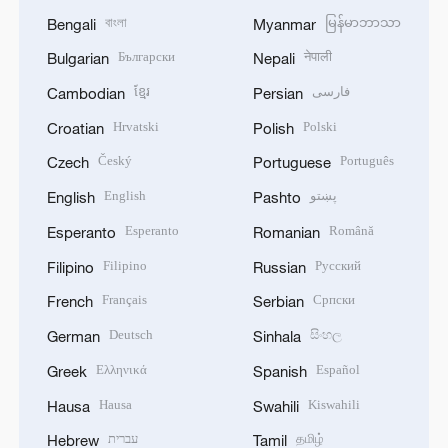
বাংলা
မြန်မာဘာသာ
Bengali
Myanmar
Български
नेपाली
Bulgarian
Nepali
ខ្មែរ
فارسی
Cambodian
Persian
Hrvatski
Polski
Croatian
Polish
Český
Português
Czech
Portuguese
English
پښتو
English
Pashto
Esperanto
Română
Esperanto
Romanian
Filipino
Русский
Filipino
Russian
Français
Српски
French
Serbian
Deutsch
සිංහල
German
Sinhala
Ελληνικά
Español
Greek
Spanish
Hausa
Kiswahili
Hausa
Swahili
עברית
தமிழ்
Hebrew
Tamil