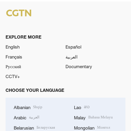
EXPLORE MORE
English
Español
Français
العربية
Русский
Documentary
CCTV+
CHOOSE YOUR LANGUAGE
Shqip
ລາວ
Albanian
Lao
العربية
Bahasa Melayu
Arabic
Malay
Беларуская
Монгол
Belarusian
Mongolian