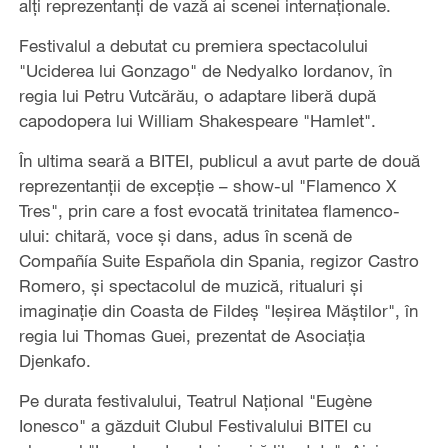
alți reprezentanți de vază ai scenei internaționale.
Festivalul a debutat cu premiera spectacolului
"Uciderea lui Gonzago" de Nedyalko Iordanov, în
regia lui Petru Vutcărău, o adaptare liberă după
capodopera lui William Shakespeare "Hamlet".
În ultima seară a BITEI, publicul a avut parte de două
reprezentanții de excepție – show-ul "Flamenco X
Tres", prin care a fost evocată trinitatea flamenco-
ului: chitară, voce și dans, adus în scenă de
Compañía Suite Española din Spania, regizor Castro
Romero, și spectacolul de muzică, ritualuri și
imaginație din Coasta de Fildeș "Ieșirea Măștilor", în
regia lui Thomas Guei, prezentat de Asociația
Djenkafo.
Pe durata festivalului, Teatrul Național "Eugène
Ionesco" a găzduit Clubul Festivalului BITEI cu