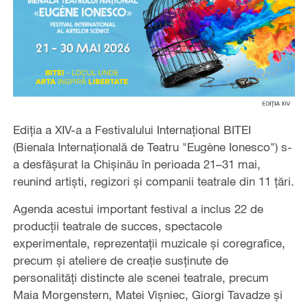
Ediția a XIV-a a Festivalului Internațional BITEI
(Bienala Internațională de Teatru "Eugène Ionesco") s-
a desfășurat la Chișinău în perioada 21–31 mai,
reunind artiști, regizori și companii teatrale din 11 țări.
Agenda acestui important festival a inclus 22 de
producții teatrale de succes, spectacole
experimentale, reprezentații muzicale și coregrafice,
precum și ateliere de creație susținute de
personalități distincte ale scenei teatrale, precum
Maia Morgenstern, Matei Vișniec, Giorgi Tavadze și