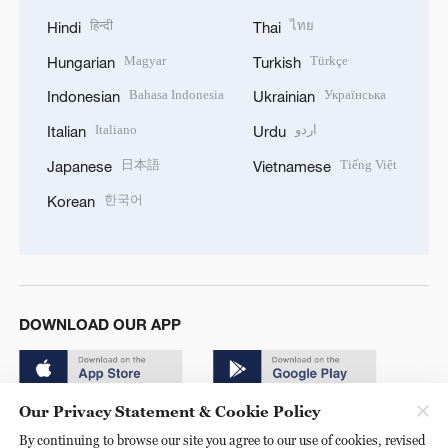
हिन्दी
ไทย
Hindi
Thai
Magyar
Türkçe
Hungarian
Turkish
Bahasa Indonesia
Українська
Indonesian
Ukrainian
Italiano
اردو
Italian
Urdu
日本語
Tiếng Việt
Japanese
Vietnamese
한국어
Korean
DOWNLOAD OUR APP
Our Privacy Statement & Cookie Policy
By continuing to browse our site you agree to our use of cookies, revised