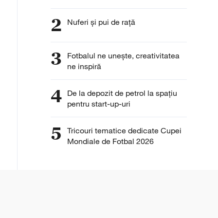
2
Nuferi și pui de rață
3
Fotbalul ne unește, creativitatea
ne inspiră
4
De la depozit de petrol la spațiu
pentru start-up-uri
5
Tricouri tematice dedicate Cupei
Mondiale de Fotbal 2026