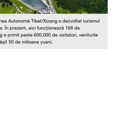
Co
lo
nea Autonomă Tibet/Xizang a dezvoltat turismul
re
ce. În prezent, aici funcționează 168 de
to
 a primit peste 600.000 de vizitatori, veniturile
pășit 50 de milioane yuani.