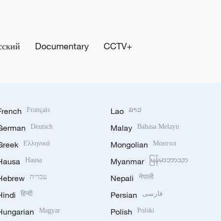
сский
Documentary
CCTV+
French
Français
Lao
ລາວ
German
Deutsch
Malay
Bahasa Melayu
Greek
Ελληνικά
Mongolian
Монгол
Hausa
Hausa
Myanmar
မြန်မာဘာသာ
Hebrew
עברית
Nepali
नेपाली
Hindi
हिन्दी
Persian
فارسی
Hungarian
Magyar
Polish
Polski