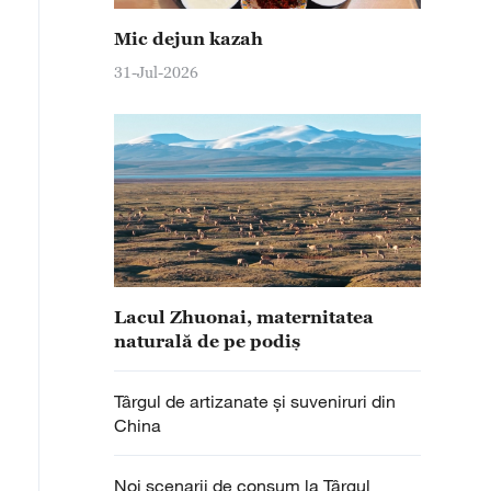
Mic dejun kazah
muna Lulang din prefectura Nyinchi, Regiunea Autonom
cal pe baza peisajelor și resurselor ecologice. În prezen
31-Jul-2026
staurante și 100 de pensiuni. În 2025, Lulang a primit pe
tale înregistrate în turism și restaurante depășit 50 de m
Lacul Zhuonai, maternitatea
naturală de pe podiș
Târgul de artizanate și suveniruri din
China
Noi scenarii de consum la Târgul